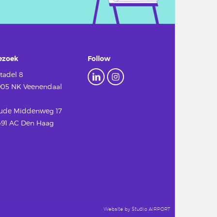
ezoek
Follow
tadel 8
905 NK Veenendaal
ude Middenweg 17
491 AC Den Haag
Website by
Studio AIRPORT