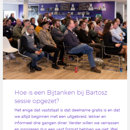
Hoe is een Bijtanken bij Bartosz
sessie opgezet?
Het enige dat vaststaat is dat deelname gratis is en dat
we altijd beginnen met een uitgebreid, lekker en
informeel drie gangen diner. Verder willen we verrassen
en inspireren dus een vast format hebben we niet. Wel