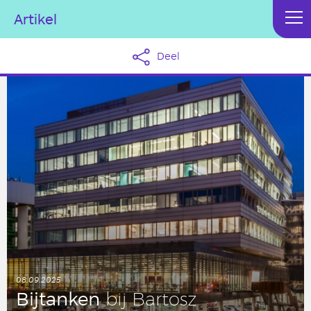
Artikel
Deel
08.09.2025
Bij­tan­ken
bij Bartosz