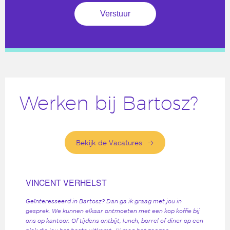
Werken bij Bartosz?
Bekijk de Vacatures
VINCENT VERHELST
Geïnteresseerd in Bartosz? Dan ga ik graag met jou in
gesprek. We kunnen elkaar ontmoeten met een kop koffie bij
ons op kantoor. Of tijdens ontbijt, lunch, borrel of diner op een
plek die jou het beste uitkomt. Jij mag het zeggen.