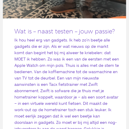
Wat is – naast testen – jouw passie?
Ik hou heel erg van gadgets. Ik heb zo’n beetje alle
gadgets die er zijn. Als er wat nieuws op de markt
komt dan begint het bij mij alweer te kriebelen: dat
MOET ik hebben. Zo was ik een van de eersten met een
Apple Watch om mijn pols. Thuis is alles met de stem te
bedienen. Van de koffiemachine tot de wasmachine en
van TV tot de deurbel. Een van mijn nieuwste
aanwinsten is een Tacx fietstrainer met Zwift
abonnement. Zwift is sofware die je thuis met je
hometrainer koppelt, waardoor je – als een soort avatar
– in een virtuele wereld kunt fietsen. Dit maakt de
work-out op de hometrainer toch een stuk leuker. Ik
moet eerlijk zeggen dat ik wel een beetje kan
doorslaan in gadgets. Zo moet er bij mij altijd een nog-
iets-grotere tv aan de wand hangen. Gelukkig is