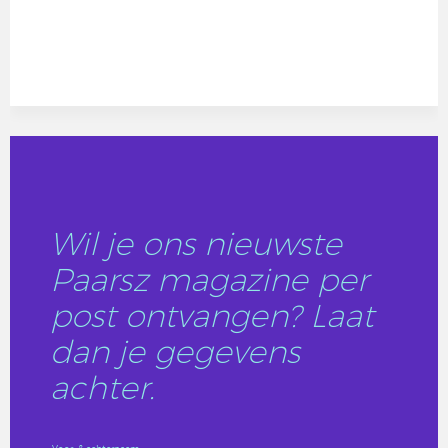
Wil je ons nieuwste
Paarsz magazine per
post ontvangen? Laat
dan je gegevens
achter.