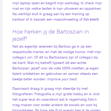
mijn laptop open en begint mijn werkdag. Ik check mijn
mail en kijk welke testen ik kan uitvoeren en oppakken.
Na werktijd sluit ik graag aan bij een training op
kantoor of ik bezoek een maandmeeting of
fun event
.
Hoe herken jij de Bartoszian in
jezelf?
Net als eigenlijk iedereen bij Bartosz ga ik op een
respectvolle manier, en met de nodige humor, met mijn
collega’s om. Of dit nu Bartoszians zijn of collega’s bij
de klant. Wat mij betreft typeert dit een echte
Bartoszian: jezelf voor de volle 100% inzetten, je eigen
talent ontdekken en gebruiken en samen steeds een
beetje beter worden:
Improve your best.
Daarnaast draag ik graag mijn steentje bij met
fotograferen. Fotografie is mijn grote hobby en ik vind
het super leuk én waardevol dat ik regelmatig foto’s
mag maken voor onder andere de socials en voor bij
blogartikelen. Bij bijna alle (
fun
)
events
ben ik te vinden