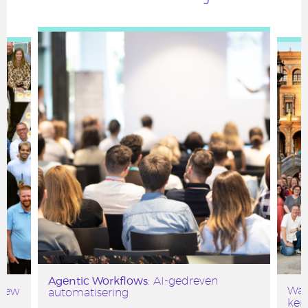
Agentic Workflows
: AI-gedreven
Waa
 New
automatisering
ker