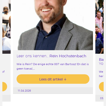
Rein Hochstenbach
Leer ons kennen…
Bar
York
Wie is Rein? De enige echte 007 van Bartosz! En dat is
geen toeval,…
, of
We v
heri
Lees dit artikel
11.04.2026
03.0