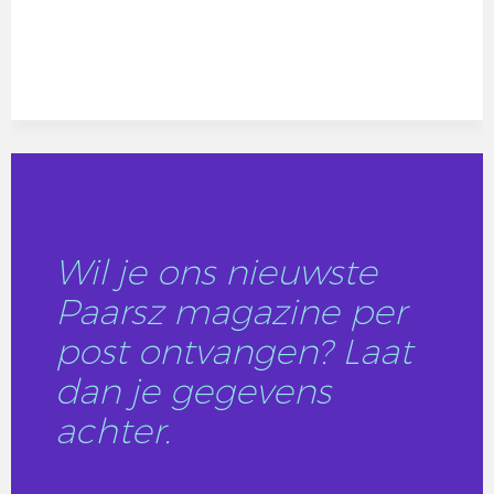
Wil je ons nieuwste
Paarsz magazine per
post ontvangen? Laat
dan je gegevens
achter.