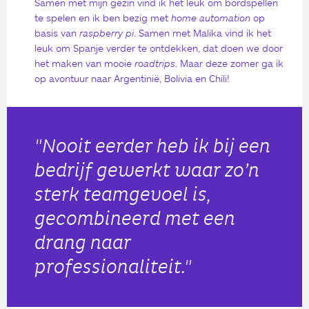
Samen met mijn gezin vind ik het leuk om bordspellen
te spelen en ik ben bezig met
home automation
op
basis van
raspberry pi
. Samen met Malika vind ik het
leuk om Spanje verder te ontdekken, dat doen we door
het maken van mooie
roadtrips
. Maar deze zomer ga ik
op avontuur naar Argentinië, Bolivia en Chili!
"Nooit eerder heb ik bij een
bedrijf gewerkt waar zo’n
sterk teamgevoel is,
gecombineerd met een
drang naar
professionaliteit."