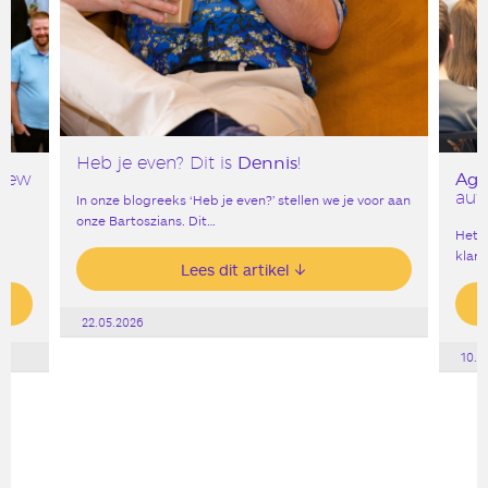
Dennis
Heb je even? Dit is
!
Age
 New
aut
In onze blogreeks ‘Heb je even?’ stellen we je voor aan
onze Bartoszians. Dit…
Het g
klank
Lees dit artikel
22.05.2026
10.0