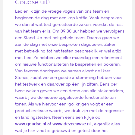
Goudse uit?
Leo en ik zijn de vroege vogels van ons team en
beginnen de dag met een kop koffie. Vaak bespreken
we dan al wat test gerelateerde zaken, voordat de rest
van het team er is. Om 09:30 uur hebben we vervolgens
een Stand-Up met het gehele team. Daarna gaan we
aan de slag met onze besproken dagdoelen. Zaken
met betrekking tot het testen bespreek ik vrijwel altijd
met Leo. Zo hebben we elke maandag een refinement
om nieuwe functionaliteiten te bespreken en pokeren.
Van tevoren doorlopen we samen alvast de User
Stories, zodat we een goede afstemming hebben voor
het testwerk en daarover op één lijn zitten. Eens per
twee weken geven we een demo aan alle stakeholders,
waarbij we de nieuwe opgeleverde functionaliteiten
tonen. Als we hiervoor een ‘go’ krijgen volgt er een
productierelease waarbij we druk zijn met de regressie-
en landingstesten. Neem eens een kijkje op
www.goudse.nl
of
www.dezeeuwse.nl
, eigenlijk alles
wat je hier vindt is gebouwd en getest door het