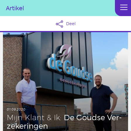
Artikel
Deel
01.09.2020
De Goudse Ver­
Mijn Klant & Ik:
ze­ke­rin­gen