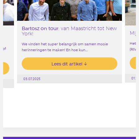
Bartosz on tour
: van Maastricht tot New
Mij
York!
Het R
We vinden het super belangrijk om samen mooie
, of
(RIVM
herinneringen te maken! En hoe kun…
Lees dit artikel
01.1
03.07.2025