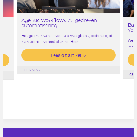
Agentic Workflows
: AI-gedreven
Bar
en
automatisering
York
Het gebruik van LLM’s – als vraagbaak, codehulp, of
We v
s,
klankbord – vereist sturing. Hoe…
heri
Lees dit artikel
10.02.2025
03.0