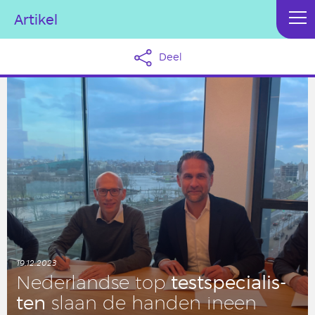
Artikel
Deel
19.12.2023
test­spe­ci­a­lis­
Ne­der­land­se top
ten
slaan de handen ineen