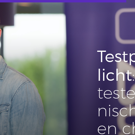
Test­
licht
teste
ni­sc
en ch