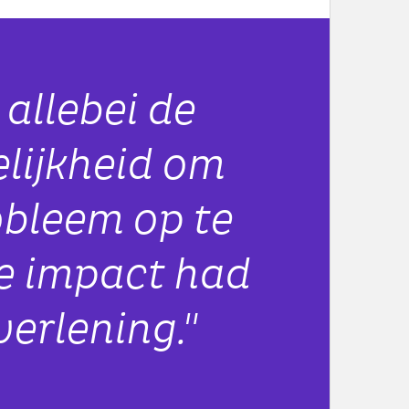
allebei de
lijkheid om
obleem op te
te impact had
verlening."