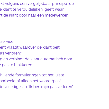
kt volgens een vergelijkbaar principe: de
 klant te verduidelijken, geeft waar
urt de klant door naar een medewerker
nservice
nt vraagt waarover de klant belt
as verloren.”
g en verbindt de klant automatisch door
e pas te blokkeren.
chillende formuleringen tot het juiste
jvoorbeeld of alleen het woord “pas”
e volledige zin “Ik ben mijn pas verloren”.