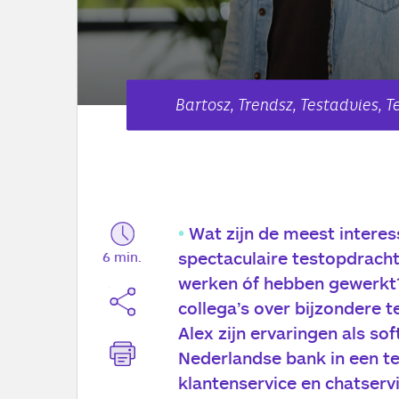
Bartosz, Trendsz, Testadvies, 
Wat zijn de meest interes
spectaculaire testopdrach
6 min.
werken óf hebben gewerkt? 
collega’s over bijzondere t
Alex zijn ervaringen als sof
Nederlandse bank in een te
klantenservice en chatserv