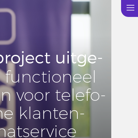
pro­ject uit­ge­
: func­ti­o­neel
n voor te­le­fo­
he klanten-
at­ser­vi­ce