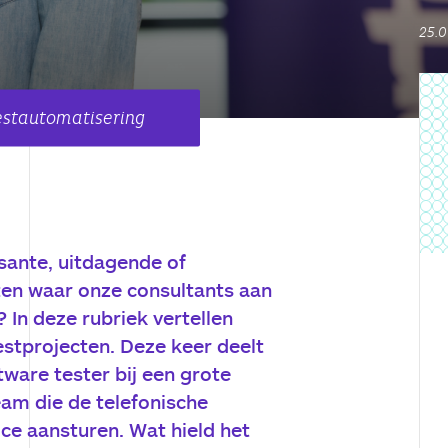
25.0
Testautomatisering
sante, uitdagende of
ten waar onze consultants aan
In deze rubriek vertellen
estprojecten. Deze keer deelt
tware tester bij een grote
am die de telefonische
ice aansturen. Wat hield het