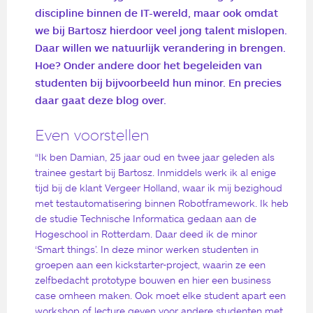
discipline binnen de IT-wereld, maar ook omdat
we bij Bartosz hierdoor veel jong talent mislopen.
Daar willen we natuurlijk verandering in brengen.
Hoe? Onder andere door het begeleiden van
studenten bij bijvoorbeeld hun minor. En precies
daar gaat deze blog over.
Even voorstellen
“Ik ben Damian, 25 jaar oud en twee jaar geleden als
trainee gestart bij Bartosz. Inmiddels werk ik al enige
tijd bij de klant Vergeer Holland, waar ik mij bezighoud
met testautomatisering binnen Robotframework. Ik heb
de studie Technische Informatica gedaan aan de
Hogeschool in Rotterdam. Daar deed ik de minor
‘Smart things’. In deze minor werken studenten in
groepen aan een kickstarter-project, waarin ze een
zelfbedacht prototype bouwen en hier een business
case omheen maken. Ook moet elke student apart een
workshop of lecture geven voor andere studenten met