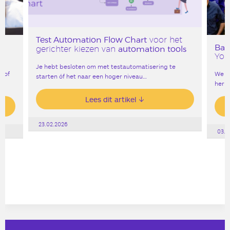
Test Automation Flow Chart
voor het
Bar
automation tools
gerichter kiezen van
York
Je hebt besloten om met testautomatisering te
, of
We v
starten óf het naar een hoger niveau…
heri
Lees dit artikel
23.02.2026
03.0