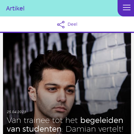
Artikel
Deel
25.04.2023
be­ge­lei­den
Van trainee tot het
van stu­den­ten
: Damian vertelt!