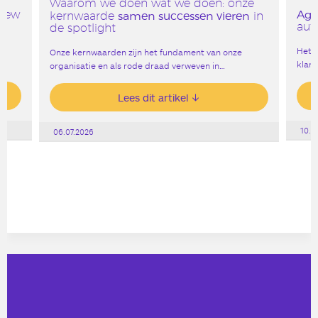
Waarom we doen wat we doen: onze
Age
 New
samen successen vieren
kernwaarde
in
aut
de spotlight
Het g
Onze kernwaarden zijn het fundament van onze
klank
organisatie en als rode draad verweven in…
Lees dit artikel
10.0
06.07.2026