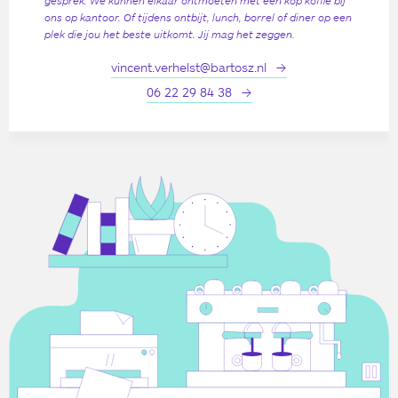
gesprek. We kunnen elkaar ontmoeten met een kop koffie bij
ons op kantoor. Of tijdens ontbijt, lunch, borrel of diner op een
plek die jou het beste uitkomt. Jij mag het zeggen.
vincent.verhelst@bartosz.nl
06 22 29 84 38