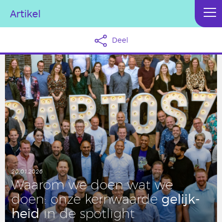
Artikel
Deel
20.01.2026
Waarom we doen wat we
ge­lijk­
doen: onze kern­waar­de
heid
in de spot­light