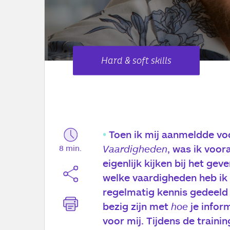
Hard & soft skills
Toen ik mij aanmeldde vo
Vaardigheden
, was ik voor
8 min.
eigenlijk kijken bij het gev
welke vaardigheden heb ik 
regelmatig kennis gedeeld
bezig zijn met
hoe
je infor
voor mij. Tijdens de trainin