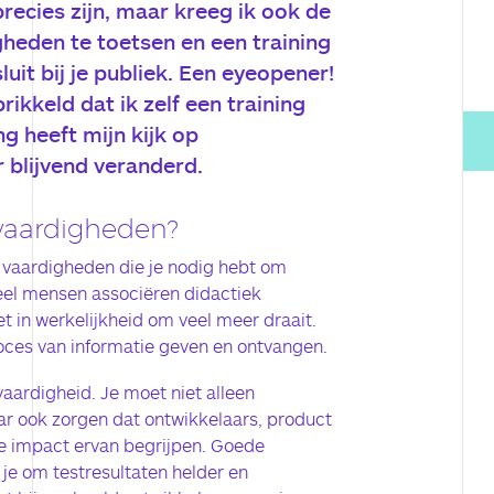
recies zijn, maar kreeg ik ook de
heden te toetsen en een training
uit bij je publiek. Een eyeopener!
rikkeld dat ik zelf een training
g heeft mijn kijk op
 blijvend veranderd.
 vaardigheden?
 vaardigheden die je nodig hebt om
Veel mensen associëren didactiek
et in werkelijkheid om veel meer draait.
roces van informatie geven en ontvangen.
 vaardigheid. Je moet niet alleen
r ook zorgen dat ontwikkelaars, product
e impact ervan begrijpen. Goede
je om testresultaten helder en