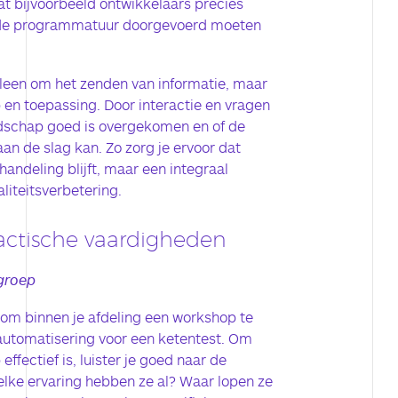
at bijvoorbeeld ontwikkelaars precies
n de programmatuur doorgevoerd moeten
lleen om het zenden van informatie, maar
 en toepassing. Door interactie en vragen
oodschap goed is overgekomen en of de
n de slag kan. Zo zorg je ervoor dat
handeling blijft, maar een integraal
liteitsverbetering.
actische vaardigheden
lgroep
d om binnen je afdeling een workshop te
automatisering voor een ketentest. Om
ffectief is, luister je goed naar de
lke ervaring hebben ze al? Waar lopen ze