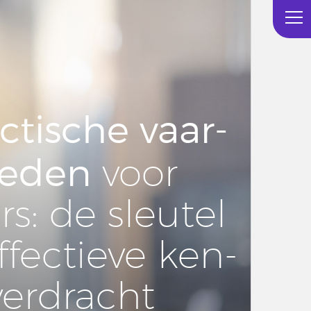
c­ti­sche vaar­
he­den
voor
rs: de sleutel
f­fec­tie­ve ken­
ver­dracht