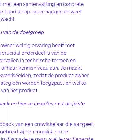
 af met een samenvatting en concrete
t de boodschap beter hangen en weet
rwacht.
au van de doelgroep
owner weinig ervaring heeft met
n cruciaal onderdeel is van de
 vervallen in technische termen en
jn of haar kennisniveau aan. Je maakt
jkvoorbeelden, zodat de product owner
rategieën worden toegepast en welke
 van het product.
ack en hierop inspelen met de juiste
eedback van een ontwikkelaar die aangeeft
gebreid zijn en moeilijk om te
in discussie te gaan, stel je verdiepende