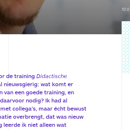
10.0
or de training
Didactische
al nieuwsgierig: wat komt er
en van een goede training, en
daarvoor nodig? Ik had al
 met collega’s, maar écht bewust
matie overbrengt, dat was nieuw
g leerde ik niet alleen wat