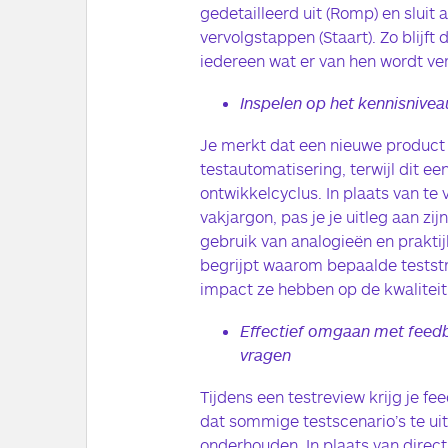
gedetailleerd uit (Romp) en sluit
vervolgstappen (Staart). Zo blijf
iedereen wat er van hen wordt ve
Inspelen op het kennisnive
Je merkt dat een nieuwe product 
testautomatisering, terwijl dit ee
ontwikkelcyclus. In plaats van te
vakjargon, pas je je uitleg aan zi
gebruik van analogieën en prakti
begrijpt waarom bepaalde testst
impact ze hebben op de kwaliteit
Effectief omgaan met feedb
vragen
Tijdens een testreview krijg je f
dat sommige testscenario’s te uit
onderhouden. In plaats van direct 