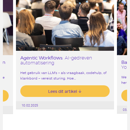
Agentic Workflows
: AI-gedreven
ijn
Bar
automatisering
York
Het gebruik van LLM’s – als vraagbaak, codehulp, of
We v
ige
klankbord – vereist sturing. Hoe…
heri
Lees dit artikel
10.02.2025
03.0