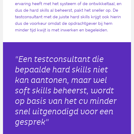
ervaring heeft met het systeem of de ontwikkeltaal, en
dus de hard skills al beheerst, pakt het sneller op. De
testconsultant met de juiste hard skills krijgt ook hierin
dus de voorkeur omdat de opdrachtgever bij hem
minder tijd kwijt is met inwerken en begeleiden.
"Een testconsultant die
bepaalde hard skills niet
kan aantonen, maar wel
soft skills beheerst, wordt
op basis van het cv minder
snel uitgenodigd voor een
gesprek"