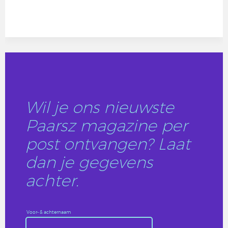
Wil je ons nieuwste
Paarsz magazine per
post ontvangen? Laat
dan je gegevens
achter.
Voor- & achternaam