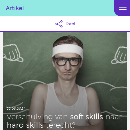
Artikel
Deel
22.03.2021
soft skills
Ver­schui­ving van
naar
hard skills
terecht?