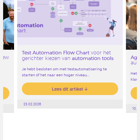
Test Automation Flow Chart
voor het
Age
 New
automation tools
gerichter kiezen van
aut
Je hebt besloten om met testautomatisering te
Het g
starten óf het naar een hoger niveau…
klank
Lees dit artikel
23.02.2026
10.0