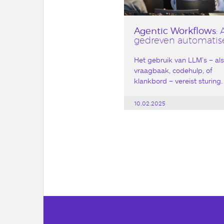
b je even? Dit is
Agentic Workflows
: 
nnis
!
gedreven automatis
onze blogreeks ‘Heb je even?’
Het gebruik van LLM’s – al
llen we je voor aan onze
vraagbaak, codehulp, of
toszians. Dit…
klankbord – vereist sturing
05.2026
10.02.2025