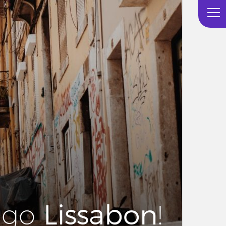
Lis­sa­bon
s go
!