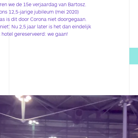
en we de 15e verjaardag van Bartosz.
ns 12,5-jarige jubileum (mei 2020)
as is dit door Corona niet doorgegaan.
iet’. Nu 2,5 jaar later is het dan eindelijk
et hotel gereserveerd: we gaan!