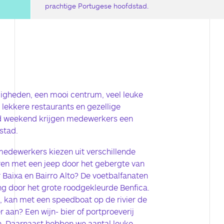
prachtige Portugese hoofdstad.
igheden, een mooi centrum, veel leuke
 lekkere restaurants en gezellige
rgd weekend krijgen medewerkers een
stad.
dewerkers kiezen uit verschillende
uren met een jeep door het gebergte van
 Baixa en Bairro Alto? De voetbalfanaten
ng door het grote roodgekleurde Benfica.
, kan met een speedboat op de rivier de
r aan? Een wijn- bier of portproeverij
n. Daarnaast hebben we aantal leuke