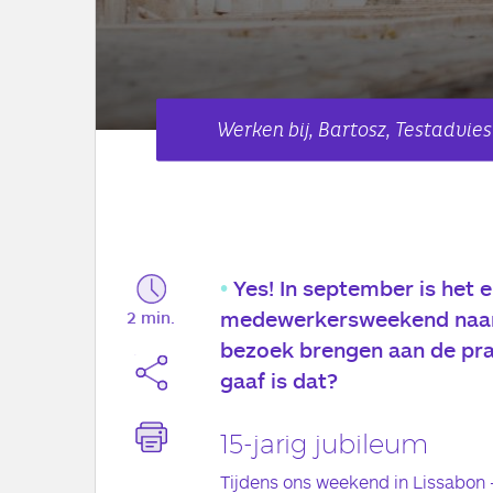
Werken bij, Bartosz, Testadvies
Yes! In september is het e
medewerkersweekend naar 
2 min.
bezoek brengen aan de pra
gaaf is dat?
15-jarig jubileum
Tijdens ons weekend in Lissabon –