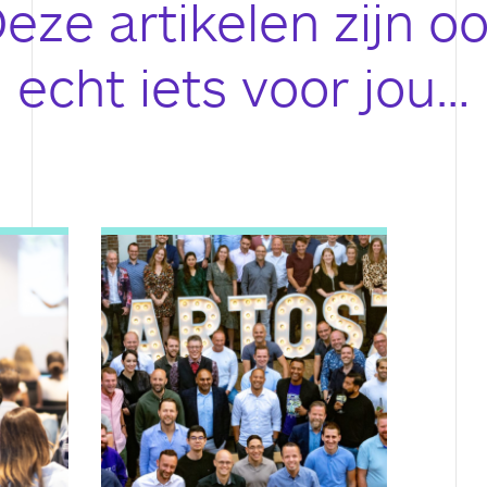
eze artikelen zijn o
echt iets voor jou…