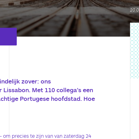
20.
indelijk zover: ons
Lissabon. Met 110 collega’s een
chtige Portugese hoofdstad. Hoe
 om precies te zijn van van zaterdag 24