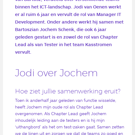
binnen het
ICT-landschap
.
Jodi
van Oenen
werkt
er
al
ruim
6
jaar en
vervult de rol van
Manager IT
Development
.
O
nder andere
werkt hij
samen met
Bartoszian
Jochem Schenk, die ook 6 jaar
geleden gestart is en zowel de rol van
Chapter
Lead als van Tester
in het team Kasstromen
vervult.
Jodi over Jochem
Hoe ziet jullie samenwerking eruit?
Toen ik anderhalf jaar geleden van functie wisselde,
heeft Jochem mijn oude rol als Chapter Lead
overgenomen. Als Chapter Lead geeft Jochem
inhoudelijk leiding aan de testers en is hij mijn
‘uithangbord’ als het om test-zaken gaat. Samen zetten
we de lijnen uit en zorgen we dat de teams zo goed en