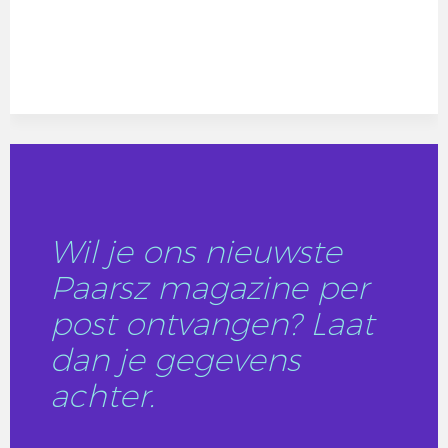
Wil je ons nieuwste
Paarsz magazine per
post ontvangen? Laat
dan je gegevens
achter.