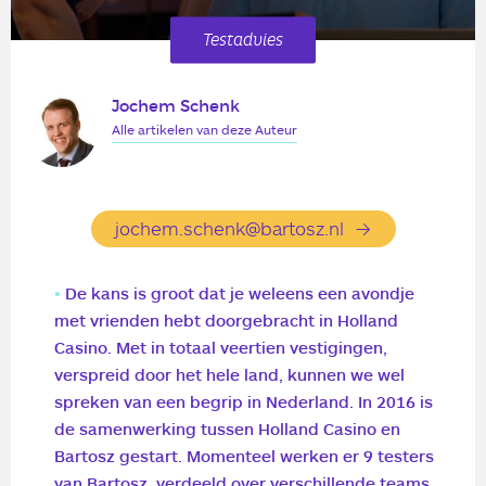
Testadvies
Jochem Schenk
Alle artikelen van deze Auteur
jochem.schenk@bartosz.nl
De kans is groot dat je weleens een avondje
met vrienden hebt doorgebracht in Holland
Casino. Met in totaal veertien vestigingen,
verspreid door het hele land, kunnen we wel
spreken van
een begrip in Nederland.
In 2016 is
de samenwerking tussen Holland Casino en
Bartosz
gestart. Momenteel werken er
9
testers
van
Bartosz
, verdeeld over verschillende teams