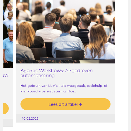
Agentic Workflows
: AI-gedreven
 New
automatisering
Het gebruik van LLM’s – als vraagbaak, codehulp, of
klankbord – vereist sturing. Hoe…
Lees dit artikel
10.02.2025