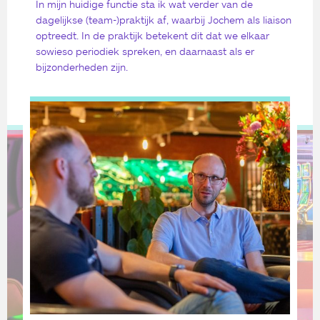
In mijn huidige functie sta ik wat verder van de
dagelijkse (team-)praktijk af, waarbij Jochem als liaison
optreedt. In de praktijk betekent dit dat we elkaar
sowieso periodiek spreken, en daarnaast als er
bijzonderheden zijn.