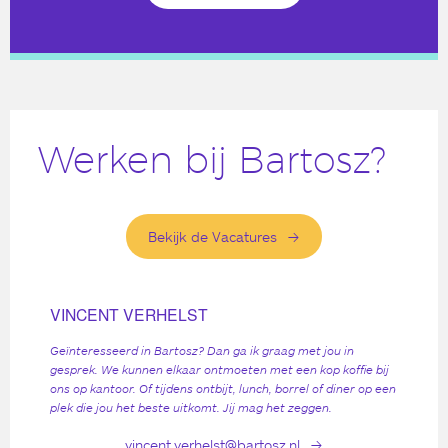
Werken bij Bartosz?
Bekijk de Vacatures
VINCENT VERHELST
Geïnteresseerd in Bartosz? Dan ga ik graag met jou in
gesprek. We kunnen elkaar ontmoeten met een kop koffie bij
ons op kantoor. Of tijdens ontbijt, lunch, borrel of diner op een
plek die jou het beste uitkomt. Jij mag het zeggen.
vincent.verhelst@bartosz.nl