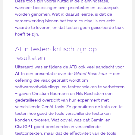
Deze tools zijn vooral nuttig in de planningsfase,
wanneer beslissingen over prioriteiten en testaanpak
worden genomen. Wat ik daaruit leerde, is dat de
samenwerking binnen het team cruciaal is om echt
waarde te leveren, en dat testen geen geïsoleerde taak
hoeft te zijn.
AI in testen: kritisch zijn op
resultaten
Uiteraard was er tijdens de ATD ook veel aandacht voor
AI
. In een presentatie over de
Gilded Rose kata
– een
oefening die vaak gebruikt wordt om
softwareontwikkelings- en testtechnieken te verbeteren
– gaven Christian Baumann en Nils Reichstein een
gedetailleerd overzicht van hun experiment met
verschillende GenAI-tools. Ze gebruikten de kata om te
testen hoe goed de tools verschillende testtaken
konden uitvoeren. Wat opviel, was dat Gemini en
ChatGPT
goed presteerden in verschillende
testcontexten, maar dat de effectiviteit van de tools