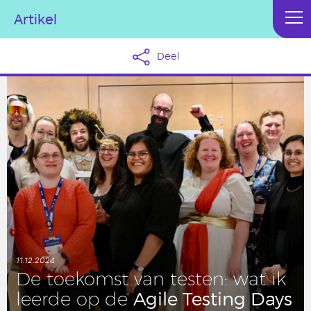
Artikel
Deel
11.12.2024
De toe­komst van testen: wat ik
Agile Testing Days
leerde op de