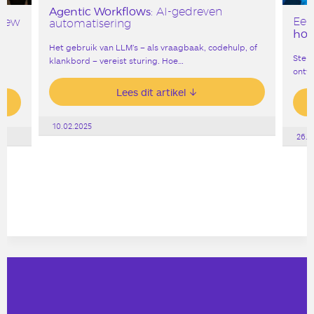
Agentic Workflows
: AI-gedreven
Een
 New
automatisering
hoe
Het gebruik van LLM’s – als vraagbaak, codehulp, of
Stel 
klankbord – vereist sturing. Hoe…
ontw
Lees dit artikel
10.02.2025
26.0