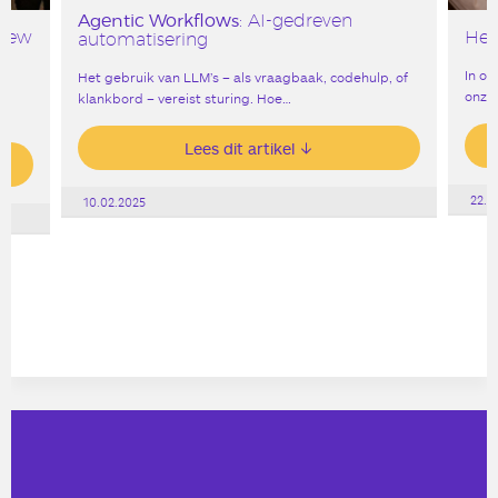
Agentic Workflows
: AI-gedreven
 New
Heb
automatisering
In on
Het gebruik van LLM’s – als vraagbaak, codehulp, of
onze 
klankbord – vereist sturing. Hoe…
Lees dit artikel
22.0
10.02.2025