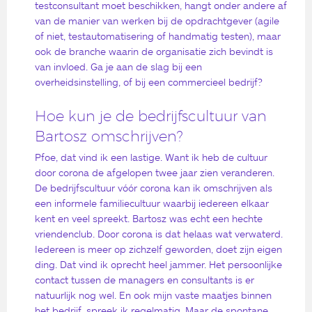
testconsultant moet beschikken, hangt onder andere af
van de manier van werken bij de opdrachtgever (agile
of niet, testautomatisering of handmatig testen), maar
ook de branche waarin de organisatie zich bevindt is
van invloed. Ga je aan de slag bij een
overheidsinstelling, of bij een commercieel bedrijf?
Hoe kun je de bedrijfscultuur van
Bartosz omschrijven?
Pfoe, dat vind ik een lastige. Want ik heb de cultuur
door corona de afgelopen twee jaar zien veranderen.
De bedrijfscultuur vóór corona kan ik omschrijven als
een informele familiecultuur waarbij iedereen elkaar
kent en veel spreekt. Bartosz was echt een hechte
vriendenclub. Door corona is dat helaas wat verwaterd.
Iedereen is meer op zichzelf geworden, doet zijn eigen
ding. Dat vind ik oprecht heel jammer. Het persoonlijke
contact tussen de managers en consultants is er
natuurlijk nog wel. En ook mijn vaste maatjes binnen
het bedrijf, spreek ik regelmatig. Maar de spontane