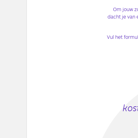
Om jouw zo
dacht je van 
Vul het formul
kos