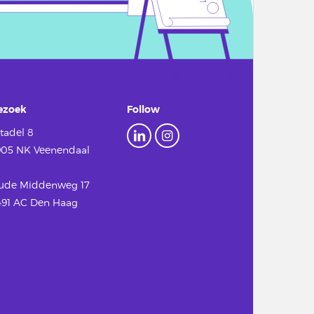
ezoek
Follow
tadel 8
905 NK Veenendaal
ude Middenweg 17
491 AC Den Haag