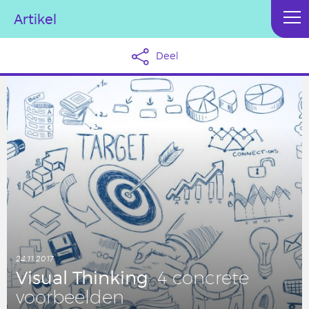
Artikel
Deel
24.11.2017
Visual Thin­king
: 4 con­cre­te
voor­beel­den