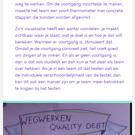
weg te werken. Om de voortgang inzichtelijk te maken,
maakte het team een soort thermometer met concrete
stappen die konden worden afgevinkt.
Zo’n visualisatie heeft een aantal voordelen: je maakt
zichtbaar waar je staat, wat je doel is en hoe je dat wilt
bereiken. Wanneer er voortgang is, stimuleert dat.
Omdat je de voortgang concreet ziet; het voelt goed
om dingen af te vinken. En als er geen voortgang is,
dan is dat ook duidelijk en dan kun je het daar als team
over hebben. Als je in een team zit dat testen ziet als
de individuele verantwoordelijkheid van de tester, dan
kan dit ook een manier zijn om je team meer betrokken
te krijgen bij het testen.