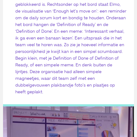
geblokkeerd is. Rechtsonder op het bord staat Elmo,
de visualisatie van ‘Enough let’s move on’: een reminder
om de daily scrum kort en bondig te houden. Onderaan
het bord hangen de ‘Definition of Ready’ en de
‘Definition of Done’. En een meme: ‘Interessant verhaal,
ik ga even een banaan lezen’. Een uitspraak die in het
team veel te horen was. Zo zie je hoeveel informatie en
persoonlijkheid je kwijt kan in een simpel scrumboard.
Begin klein, met je Definition of Done of Definition of
Ready, of een simpele meme. En denk buiten de
lijntjes. Deze organisatie had alleen simpele
magneetjes, waar dit team zelf met een
dubbelgevouwen plakbandje foto’s en plaatjes op
heeft geplakt.