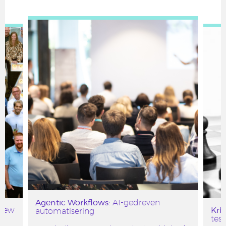
Agentic Workflows
: AI-gedreven
Kri
 New
automatisering
tes