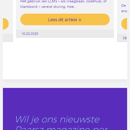
Het gebruik van LLM’s – als vraagbaak, codehulp, of
De ro
klankbord – vereist sturing. Hoe…
enor
Lees dit artikel
10.02.2025
08.1
Wil je ons nieuwste
Paarsz magazine per