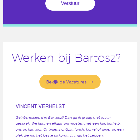
Werken bij Bartosz?
Bekijk de Vacatures
VINCENT VERHELST
Geïnteresseerd in Bartosz? Dan ga ik graag met jou in
gesprek. We kunnen elkaar ontmoeten met een kop koffie bij
ons op kantoor. Of tijdens ontbijt, lunch, borrel of diner op een
plek die jou het beste uitkomt. Jij mag het zeggen.