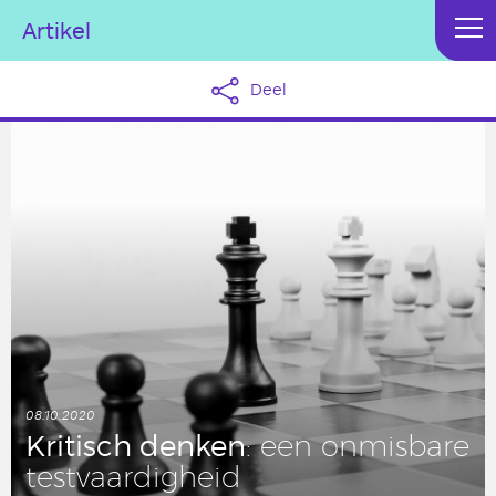
Artikel
Deel
08.10.2020
Kri­tisch denken
: een on­mis­ba­re
test­vaar­dig­heid