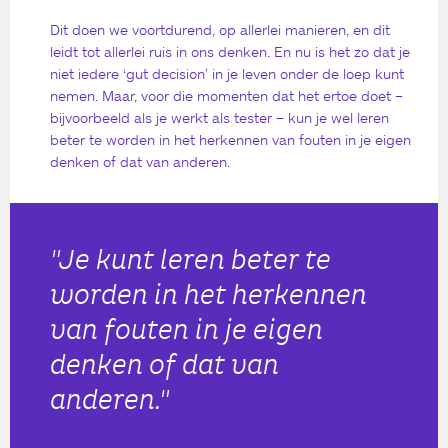
Dit doen we voortdurend, op allerlei manieren, en dit
leidt tot allerlei ruis in ons denken. En nu is het zo dat je
niet iedere ‘gut decision’ in je leven onder de loep kunt
nemen. Maar, voor die momenten dat het ertoe doet –
bijvoorbeeld als je werkt als tester – kun je wel leren
beter te worden in het herkennen van fouten in je eigen
denken of dat van anderen.
"Je kunt leren beter te
worden in het herkennen
van fouten in je eigen
denken of dat van
anderen."