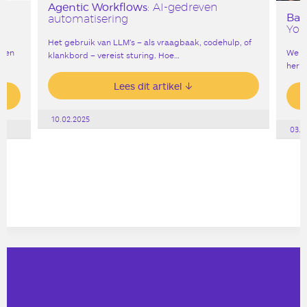
Agentic Workflows
: AI-gedreven
Bar
automatisering
York
Het gebruik van LLM’s – als vraagbaak, codehulp, of
reen
We v
klankbord – vereist sturing. Hoe…
heri
Lees dit artikel
10.02.2025
03.0