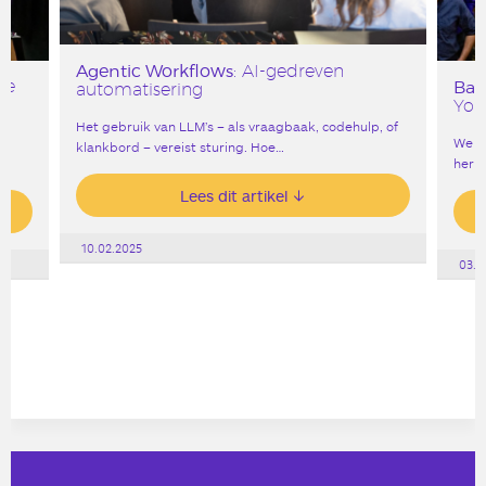
Agentic Workflows
: AI-gedreven
de
Bar
automatisering
York
Het gebruik van LLM’s – als vraagbaak, codehulp, of
ng
We v
klankbord – vereist sturing. Hoe…
heri
Lees dit artikel
10.02.2025
03.0