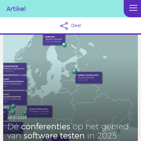
Artikel
Deel
28.01.2025
con­fe­ren­ties
Dé
op het gebied
soft­wa­re testen
van
in 2025