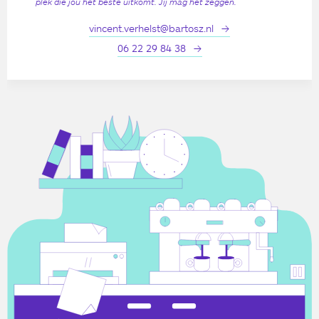
plek die jou het beste uitkomt. Jij mag het zeggen.
vincent.verhelst@bartosz.nl
06 22 29 84 38