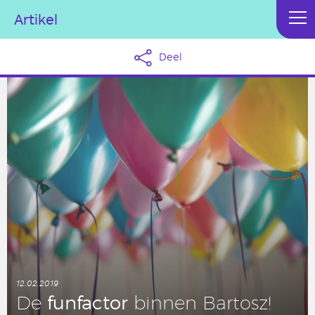
Artikel
Deel
12.02.2019
fun­fac­tor
De
binnen Bartosz!