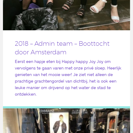
2018 – Admin team – Boottocht
door Amsterdam
Eerst een hapje eten bij Happy happy Joy Joy om
vervolgens te gaan varen met onze privé sloep. Heerlijk
genieten van het mooie weer! Je ziet niet alleen de
prachtige grachtengordel van dichtbij, het is ook een
leuke manier om drijvend op het water de stad te
ontdekken.