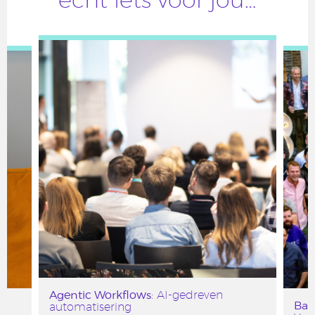
Agentic Workflows
: AI-gedreven
Bar
automatisering