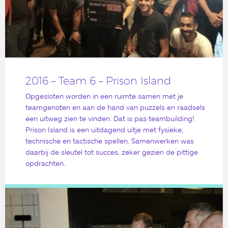
2016 – Team 6 – Prison Island
Opgesloten worden in een ruimte samen met je
teamgenoten en aan de hand van puzzels en raadsels
een uitweg zien te vinden. Dat is pas teambuilding!
Prison Island is een uitdagend uitje met fysieke,
technische en tactische spellen. Samenwerken was
daarbij de sleutel tot succes, zeker gezien de pittige
opdrachten.