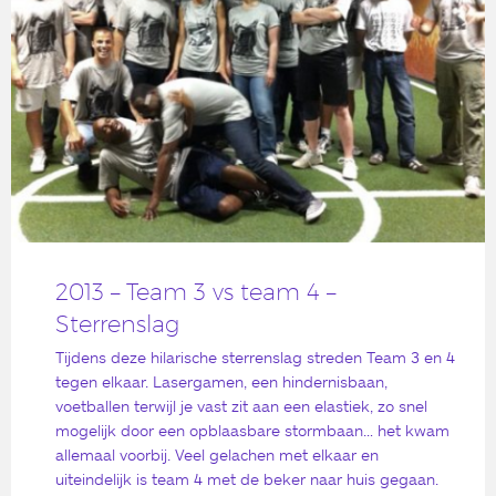
2013 – Team 3 vs team 4 –
Sterrenslag
Tijdens deze hilarische sterrenslag streden Team 3 en 4
tegen elkaar. Lasergamen, een hindernisbaan,
voetballen terwijl je vast zit aan een elastiek, zo snel
mogelijk door een opblaasbare stormbaan… het kwam
allemaal voorbij. Veel gelachen met elkaar en
uiteindelijk is team 4 met de beker naar huis gegaan.