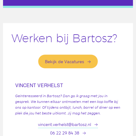
Werken bij Bartosz?
Bekijk de Vacatures
VINCENT VERHELST
Geïnteresseerd in Bartosz? Dan ga ik graag met jou in
gesprek. We kunnen elkaar ontmoeten met een kop koffie bij
ons op kantoor. Of tijdens ontbijt, lunch, borrel of diner op een
plek die jou het beste uitkomt. Jij mag het zeggen.
vincent.verhelst@bartosz.nl
06 22 29 84 38