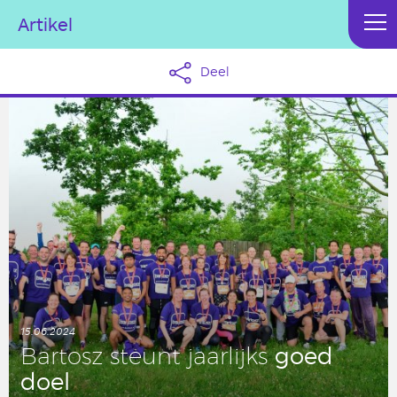
Artikel
Deel
15.06.2024
goed
Bartosz steunt jaar­lijks
doel