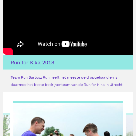
Run for Kika 2018
Team Run Bartosz Run heeft het meeste geld opgehaald en is
daarmee het beste bedrijventeam van de Run for Kika in Utrecht.