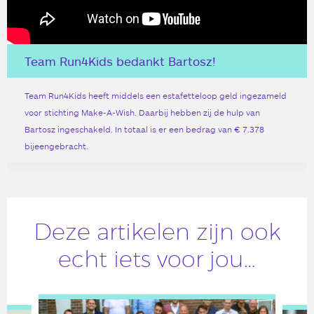
Team Run4Kids bedankt Bartosz!
Team Run4Kids heeft middels een estafetteloop geld ingezameld
voor stichting Make-A-Wish. Daarbij hebben zij de hulp van
Bartosz ingeschakeld. In totaal is er een bedrag van € 7.378
bijeengebracht.
Deze artikelen zijn ook
echt iets voor jou…