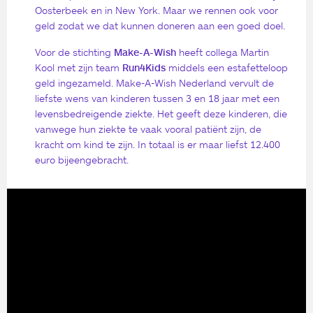
Oosterbeek en in New York. Maar we rennen ook voor
geld zodat we dat kunnen doneren aan een goed doel.
Voor de stichting
Make-A-Wish
heeft collega Martin
Kool met zijn team
Run4Kids
middels een estafetteloop
geld ingezameld. Make-A-Wish Nederland vervult de
liefste wens van kinderen tussen 3 en 18 jaar met een
levensbedreigende ziekte. Het geeft deze kinderen, die
vanwege hun ziekte te vaak vooral patiënt zijn, de
kracht om kind te zijn. In totaal is er maar liefst 12.400
euro bijeengebracht.