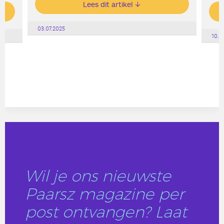
Lees dit artikel
03.07.2025
10.0
Wil je ons nieuwste
Paarsz magazine per
post ontvangen? Laat