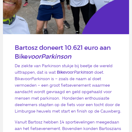
Bartosz doneert 10.621 euro aan
Bike
voorParkinson
De ziekte van Parkinson stukje bij beetje de wereld
uittrappen, dat is wat
Bike
voorParkinson
doet.
Bike
voorParkinson
is – zoals de naam al doet
vermoeden – een groot fietsevenement waarmee
aandacht wordt gevraagd en geld opgehaald voor
mensen met parkinson. Honderden enthousiaste
deelnemers stapten op de fiets voor een tocht door de
Limburgse heuvels met start en finish op de Cauwberg.
Vanuit Bartosz hebben 14 sportievelingen meegedaan
aan het fietsevenement. Bovendien konden Bartoszians