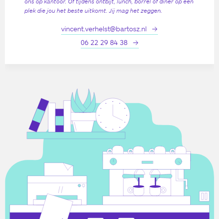
ons op kantoor. Of tijdens ontbijt, lunch, borrel of diner op een
plek die jou het beste uitkomt. Jij mag het zeggen.
vincent.verhelst@bartosz.nl
06 22 29 84 38