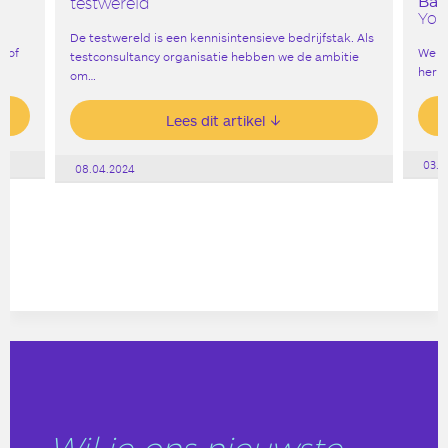
Bar
testwereld
York
De testwereld is een kennisintensieve bedrijfstak. Als
, of
We v
testconsultancy organisatie hebben we de ambitie
heri
om…
Lees dit artikel
03.0
08.04.2024