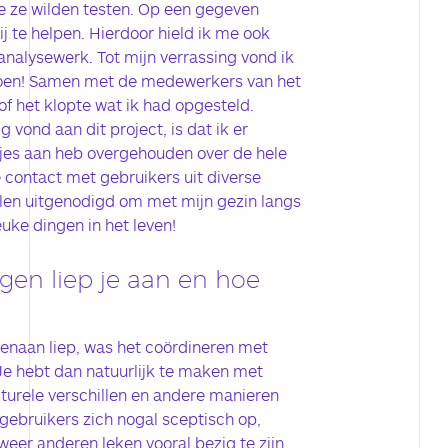
e ze wilden testen. Op een gegeven
j te helpen. Hierdoor hield ik me ook
analysewerk. Tot mijn verrassing vond ik
doen! Samen met de medewerkers van het
of het klopte wat ik had opgesteld.
g vond aan dit project, is dat ik er
sjes aan heb overgehouden over de hele
 contact met gebruikers uit diverse
len uitgenodigd om met mijn gezin langs
euke dingen in het leven!
gen liep je aan en hoe
genaan liep, was het coördineren met
 Je hebt dan natuurlijk te maken met
lturele verschillen en andere manieren
ebruikers zich nogal sceptisch op,
eer anderen leken vooral bezig te zijn