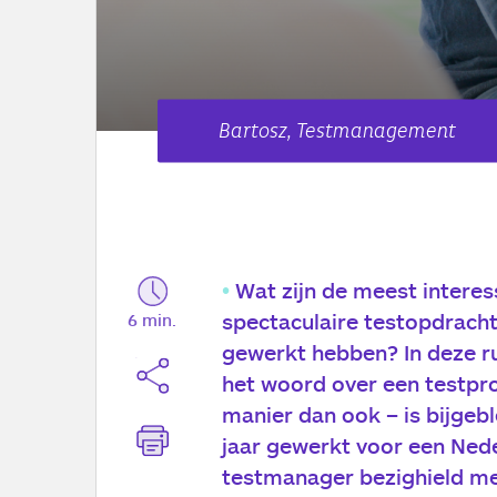
Bartosz, Testmanagement
Wat zijn de meest interes
spectaculaire testopdrach
6 min.
gewerkt hebben? In deze r
het woord over een testpro
manier dan ook – is bijgeb
jaar gewerkt voor een Nede
testmanager bezighield me