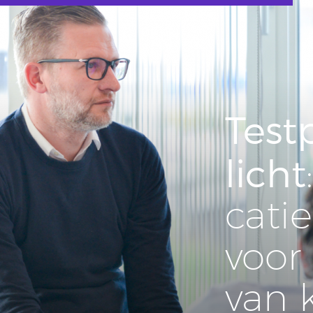
Test­
licht
ca­ti
voor c
van kr