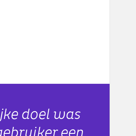
ijke doel was
gebruiker een