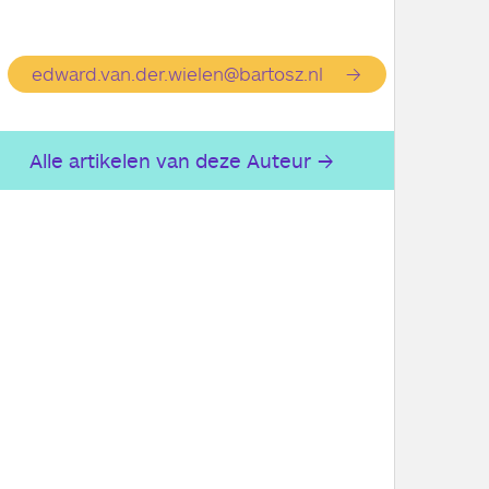
edward.van.der.wielen@bartosz.nl
Alle artikelen van deze Auteur