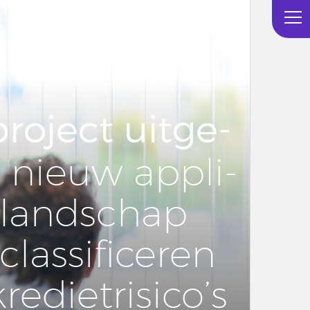
pro­ject uit­ge­
: nieuw ap­pli­
e­land­schap
las­si­fi­ce­ren
e­diet­ri­si­co’s