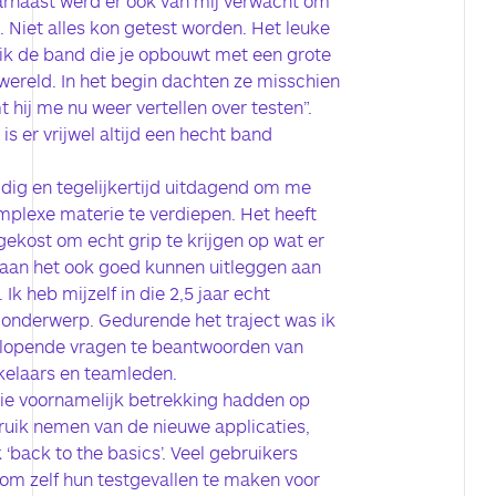
arnaast werd er ook van mij verwacht om
n. Niet alles kon getest worden. Het leuke
d ik de band die je opbouwt met een grote
ereld. In het begin dachten ze misschien
t hij me nu weer vertellen over testen”.
is er vrijwel altijd een hecht band
dig en tegelijkertijd uitdagend om me
omplexe materie te verdiepen. Het heeft
 gekost om echt grip te krijgen op wat er
taan het ook goed kunnen uitleggen aan
k heb mijzelf in die 2,5 jaar echt
t onderwerp. Gedurende het traject was ik
nlopende vragen te beantwoorden van
kelaars en teamleden.
e voornamelijk betrekking hadden op
ruik nemen van de nieuwe applicaties,
 ‘back to the basics’. Veel gebruikers
 om zelf hun testgevallen te maken voor