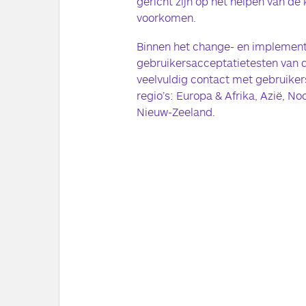
gericht zijn op het helpen van de 
voorkomen.
Binnen het change- en implement
gebruikersacceptatietesten van d
veelvuldig contact met gebruikers
regio’s: Europa & Afrika, Azië, N
Nieuw-Zeeland.