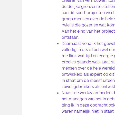
creëren van vertrouwen. Da
duidelijke grenzen te stelle
aan dit soort projecten vin
groep mensen over de hele w
“wie is die gozer en wat kom
Aan het eind van het project 
ontstaan.
Daarnaast vond ik het gewel
volledig in deze toch wel c
me flink wat tijd en energie
precies gaande was. Laat s
mensen over de hele wereld. I
ontwikkeld als expert op di
in staat om de meest uitee
zowel gebruikers als ontwik
Naast de werkzaamheden di
het managen van het in geb
ging ik in deze opdracht ook
waren namelijk niet in staat