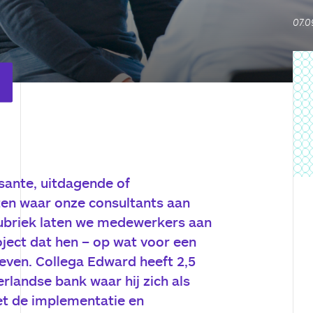
07.0
sante, uitdagende of
ten waar onze consultants aan
ubriek laten we medewerkers aan
ject dat hen – op wat voor een
leven. Collega Edward heeft 2,5
rlandse bank waar hij zich als
t de implementatie en