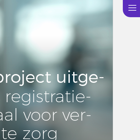
pro­ject uit­ge­
: re­gi­stra­tie­
aal voor ver­
­te zorg