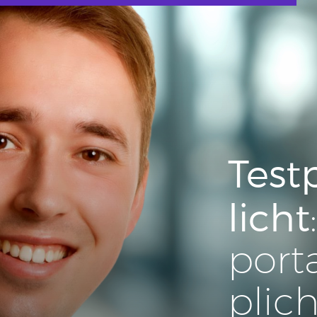
Test­
licht
por­t
plich