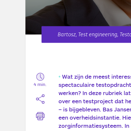
Bartosz, Test engineering, Tes
Wat zijn de meest interes
spectaculaire testopdrach
4 min.
werken? In deze rubriek la
over een testproject dat h
– is bijgebleven. Bas Janse
een overheidsinstantie. Hier
zorginformatiesysteem. In d