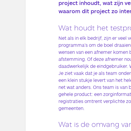
project inhoudt, wat zijn v
waarom dit project zo inter
Wat houdt het testpro
Net als in elk bedrijf, zijn er veel
programma’s om de boel draaiend
wensen van een afnemer komen b
afstemming. Of deze afnemer nou 
daadwerkelijk de eindgebruiker. W
Je ziet vaak dat je als team onde
een klein stukje levert van het hel
net wat anders. Ons team is van b
gehele product: een zorginformati
registraties omtrent verplichte z
gemeenten.
Wat is de omvang van