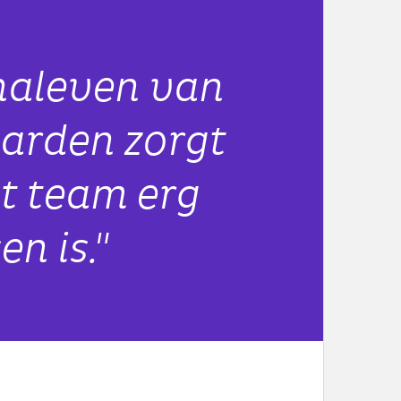
naleven van
arden zorgt
it team erg
n is."