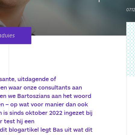
07.1
tadvies
sante, uitdagende of
ten waar onze consultants aan
ten we Bartoszians aan het woord
en – op wat voor manier dan ook
n is sinds oktober 2022 ingezet bij
 test hij een
it blogartikel legt Bas uit wat dit