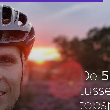
5
De
tuss
top­s