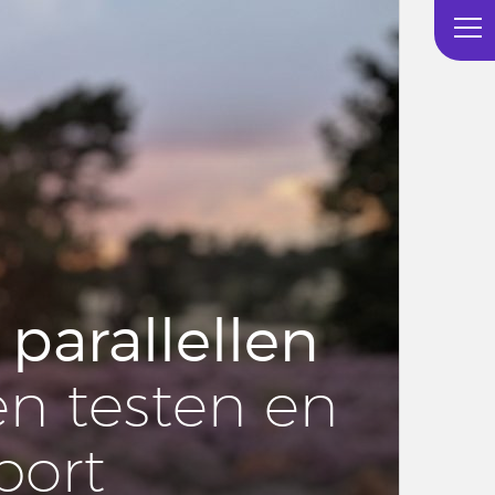
 pa­ral­lel­len
en testen en
port