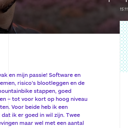
15.1
 vak en mijn passie! Software en
nemen, risico’s blootleggen en de
mountainbike stappen, goed
 en – tot voor kort op hoog niveau
ten. Voor beide heb ik een
at ik er goed in wil zijn. Twee
evingen maar wel met een aantal