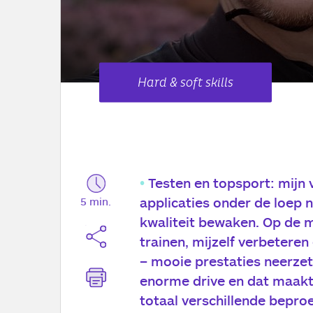
Hard & soft skills
Testen en
topsport
: mijn
applicaties onder de loep 
5 min.
kwaliteit bewaken. Op de 
trainen, mijzelf verbeteren
– mooie prestaties neerzet
enorme drive en dat maakt d
totaal verschillende bepro