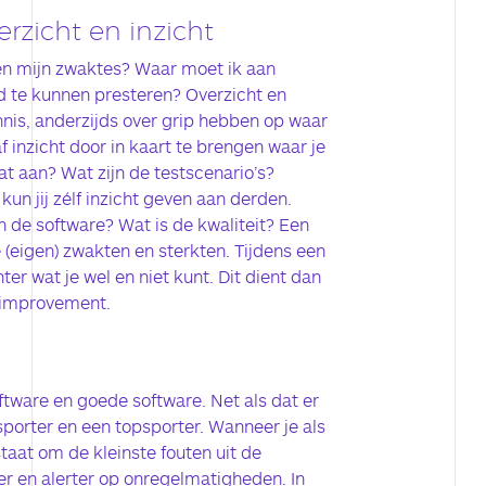
rzicht en inzicht
en mijn zwaktes? Waar moet ik aan
 te kunnen presteren? Overzicht en
ennis, anderzijds over grip hebben op waar
af inzicht door in kaart te brengen waar je
t aan? Wat zijn de testscenario’s?
kun jij zélf inzicht geven aan derden.
 de software? Wat is de kwaliteit? Een
(eigen) zwakten en sterkten. Tijdens een
ter wat je wel en niet kunt. Dit dient dan
s improvement.
oftware en goede software. Net als dat er
sporter en een topsporter. Wanneer je als
 staat om de kleinste fouten uit de
er en alerter op onregelmatigheden. In