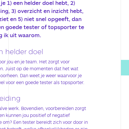
 1) een helder doel hebt, 2)
ng, 3) overzicht en inzicht hebt,
ziet en 5) niet snel opgeeft, dan
en goede tester of topsporter te
eg ik uit waarom.
n helder doel
oor jou en je team. Het zorgt voor
en. Juist op de momenten dat het wat
 doorheen. Dan weet je weer waarvoor je
wel voor een goede tester als topsporter.
eiding
alve werk. Bovendien, voorbereiden zorgt
en kunnen jou positief of negatief
 om? Een tester bereidt zich voor door in
et betreft, welke afhankelijkheden er zijn