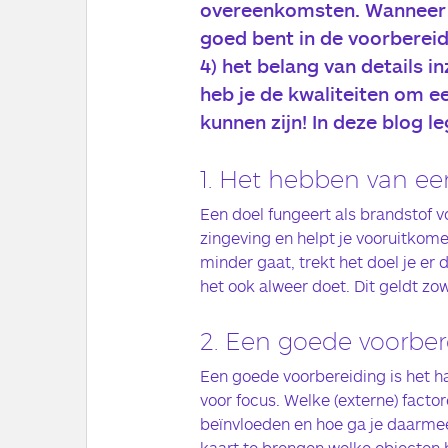
overeenkomsten. Wanneer je
goed bent in de voorbereidi
4) het belang van details in
heb je de kwaliteiten om e
kunnen zijn! In deze blog l
1. Het hebben van ee
Een doel fungeert als brandstof v
zingeving en helpt je vooruitkom
minder gaat, trekt het doel je er
het ook alweer doet. Dit geldt zo
2. Een goede voorber
Een goede voorbereiding is het h
voor focus. Welke (externe) factor
beïnvloeden en hoe ga je daarmee
kaart te brengen welke objecten h