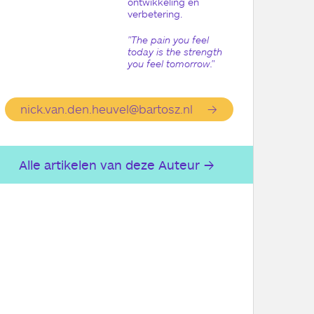
ontwikkeling en
verbetering.
"The pain you feel
today is the strength
you feel tomorrow."
nick.van.den.heuvel@bartosz.nl
Alle artikelen van deze Auteur