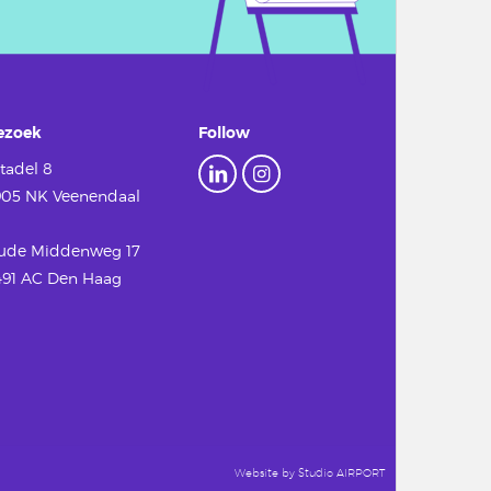
ezoek
Follow
tadel 8
905 NK Veenendaal
ude Middenweg 17
491 AC Den Haag
Website by
Studio AIRPORT