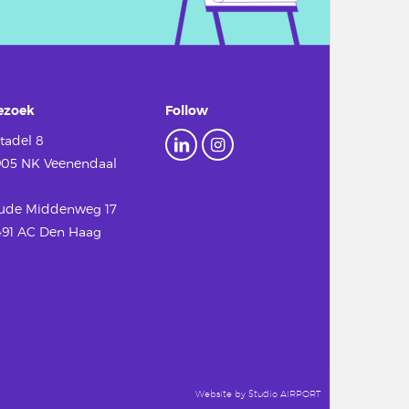
ezoek
Follow
tadel 8
905 NK Veenendaal
ude Middenweg 17
491 AC Den Haag
Website by
Studio AIRPORT