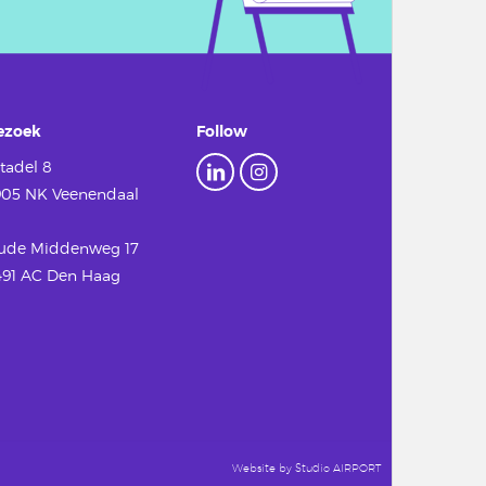
ezoek
Follow
tadel 8
905 NK Veenendaal
ude Middenweg 17
491 AC Den Haag
Website by
Studio AIRPORT