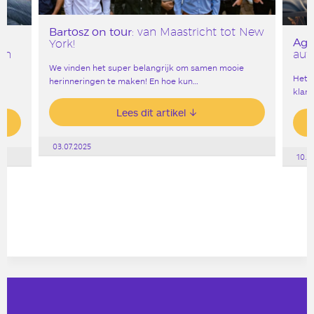
Bartosz on tour
: van Maastricht tot New
Age
,
York!
en
aut
We vinden het super belangrijk om samen mooie
ar
Het g
herinneringen te maken! En hoe kun…
klank
Lees dit artikel
03.07.2025
10.0