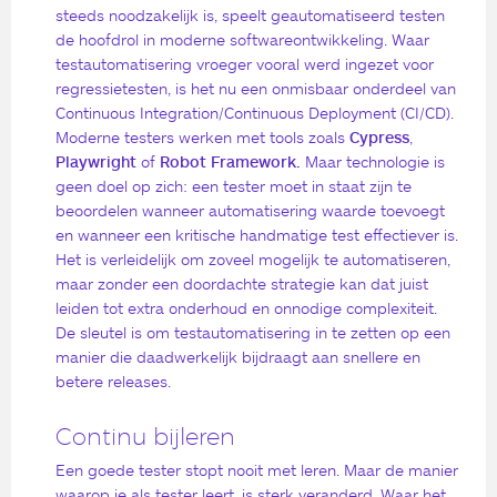
steeds noodzakelijk is, speelt geautomatiseerd testen
de hoofdrol in moderne softwareontwikkeling. Waar
testautomatisering vroeger vooral werd ingezet voor
regressietesten, is het nu een onmisbaar onderdeel van
Continuous Integration/Continuous Deployment (CI/CD).
Moderne testers werken met tools zoals
Cypress
,
Playwright
of
Robot Framework.
Maar technologie is
geen doel op zich: een tester moet in staat zijn te
beoordelen wanneer automatisering waarde toevoegt
en wanneer een kritische handmatige test effectiever is.
Het is verleidelijk om zoveel mogelijk te automatiseren,
maar zonder een doordachte strategie kan dat juist
leiden tot extra onderhoud en onnodige complexiteit.
De sleutel is om testautomatisering in te zetten op een
manier die daadwerkelijk bijdraagt aan snellere en
betere releases.
Continu bijleren
Een goede tester stopt nooit met leren. Maar de manier
waarop je als tester leert, is sterk veranderd. Waar het