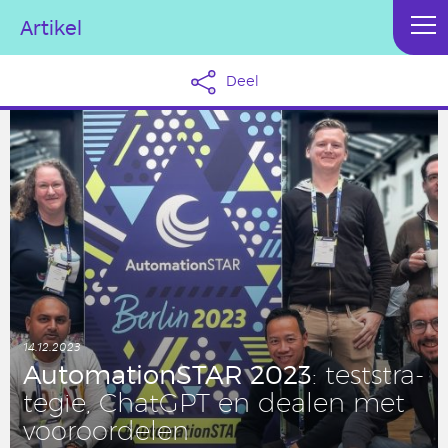
Artikel
Deel
14.12.2023
Au­to­ma­ti­onSTAR 2023
: test­stra­
te­gie, ChatGPT en dealen met
voor­oor­de­len