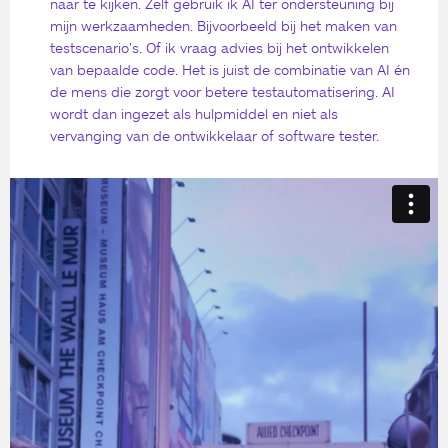
naar te kijken. Zelf gebruik ik AI ter ondersteuning bij
mijn werkzaamheden. Bijvoorbeeld bij het maken van
testscenario’s. Of ik vraag advies bij het ontwikkelen
van bepaalde code. Het is juist de combinatie van AI én
de mens die zorgt voor betere testautomatisering. AI
wordt dan ingezet als hulpmiddel en niet als
vervanging van de ontwikkelaar of software tester.