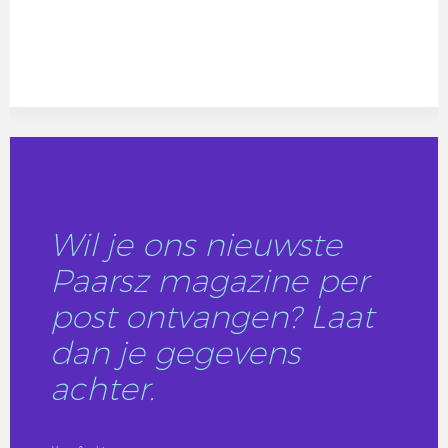
Wil je ons nieuwste
Paarsz magazine per
post ontvangen? Laat
dan je gegevens
achter.