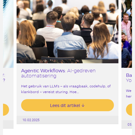
Agentic Workflows
: AI-gedreven
ar:
Bar
automatisering
it?
York
Het gebruik van LLM’s – als vraagbaak, codehulp, of
We v
klankbord – vereist sturing. Hoe…
heri
Lees dit artikel
10.02.2025
03.0