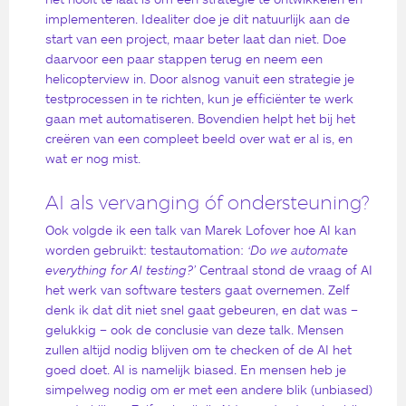
implementeren. Idealiter doe je dit natuurlijk aan de
start van een project, maar beter laat dan niet. Doe
daarvoor een paar stappen terug en neem een
helicopterview in. Door alsnog vanuit een strategie je
testprocessen in te richten, kun je efficiënter te werk
gaan met automatiseren. Bovendien helpt het bij het
creëren van een compleet beeld over wat er al is, en
wat er nog mist.
AI als vervanging óf ondersteuning?
Ook volgde ik een talk van Marek Lofover hoe AI kan
worden gebruikt: testautomation:
‘
Do we automate
everything for AI testing?’
Centraal stond de vraag of AI
het werk van software testers gaat overnemen. Zelf
denk ik dat dit niet snel gaat gebeuren, en dat was –
gelukkig – ook de conclusie van deze talk. Mensen
zullen altijd nodig blijven om te checken of de AI het
goed doet. AI is namelijk biased. En mensen heb je
simpelweg nodig om er met een andere blik (unbiased)