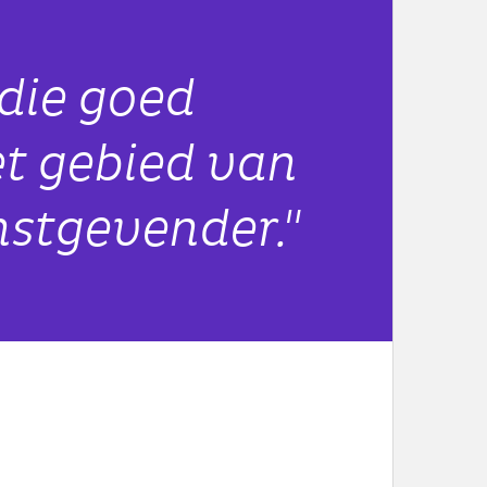
 die goed
et gebied van
nstgevender."