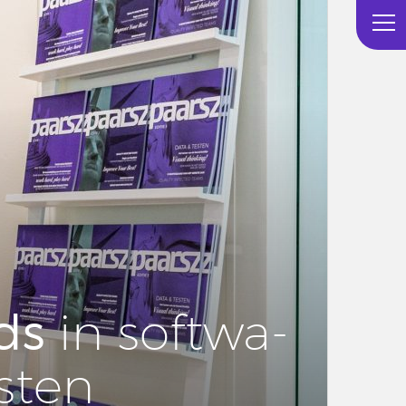
ds
in soft­wa­
esten