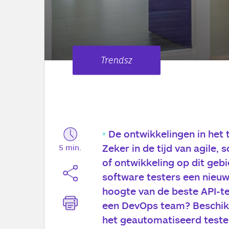
Trendsz
De ontwikkelingen in het 
Zeker in de tijd van agile,
5 min.
of ontwikkeling op dit gebi
software testers een nieuwe
hoogte van de beste API-tes
een DevOps team? Beschik j
het geautomatiseerd testen