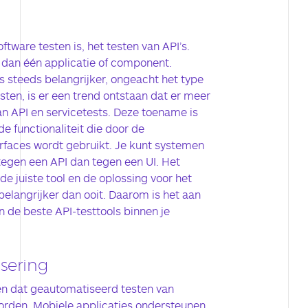
tware testen is, het testen van API’s.
 dan één applicatie of component.
s steeds belangrijker, ongeacht het type
esten, is er een trend ontstaan dat er meer
an API en servicetests. Deze toename is
de functionaliteit die door de
rfaces wordt gebruikt. Je kunt systemen
 tegen een API dan tegen een UI. Het
de juiste tool en de oplossing voor het
belangrijker dan ooit. Daarom is het aan
 de beste API-testtools binnen je
sering
nen dat geautomatiseerd testen van
orden. Mobiele applicaties ondersteunen