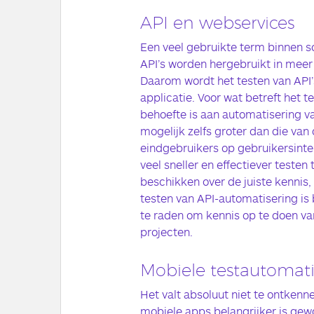
API en webservices
Een veel gebruikte term binnen sof
API’s worden hergebruikt in meer
Daarom wordt het testen van API’
applicatie. Voor wat betreft het t
behoefte is aan automatisering v
mogelijk zelfs groter dan die van 
eindgebruikers op gebruikersinte
veel sneller en effectiever testen
beschikken over de juiste kennis, 
testen van API-automatisering is 
te raden om kennis op te doen van
projecten.
Mobiele testautomati
Het valt absoluut niet te ontken
mobiele apps belangrijker is gew