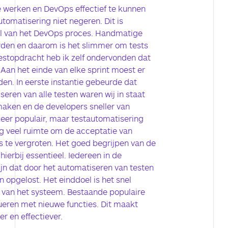
e werken en DevOps effectief te kunnen
tomatisering niet negeren. Dit is
el van het DevOps proces. Handmatige
rden en daarom is het slimmer om tests
testopdracht heb ik zelf ondervonden dat
Aan het einde van elke sprint moest er
en. In eerste instantie gebeurde dat
ren van alle testen waren wij in staat
maken en de developers sneller van
zeer populair, maar testautomatisering
nog veel ruimte om de acceptatie van
s te vergroten. Het goed begrijpen van de
ierbij essentieel. Iedereen in de
ijn dat door het automatiseren van testen
jn opgelost. Het einddoel is het snel
 van het systeem. Bestaande populaire
ueren met nieuwe functies. Dit maakt
r en effectiever.