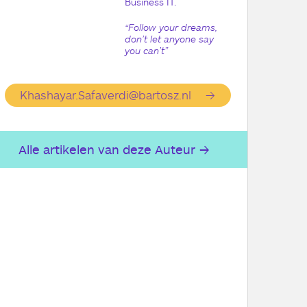
Business IT.
“Follow your dreams,
don’t let anyone say
you can’t”
Khashayar.Safaverdi@bartosz.nl
Alle artikelen van deze Auteur