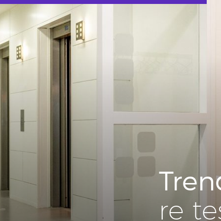
Tren
re t