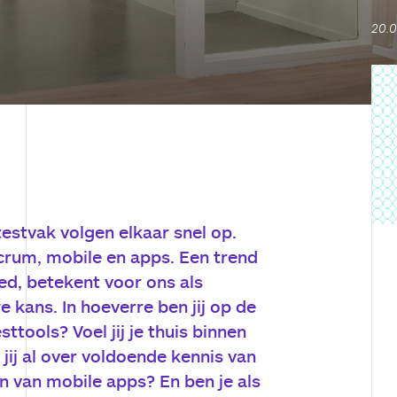
20.
testvak volgen elkaar snel op.
 scrum, mobile en apps. Een trend
ed, betekent voor ons als
 kans. In hoeverre ben jij op de
ttools? Voel jij je thuis binnen
ij al over voldoende kennis van
 van mobile apps? En ben je als