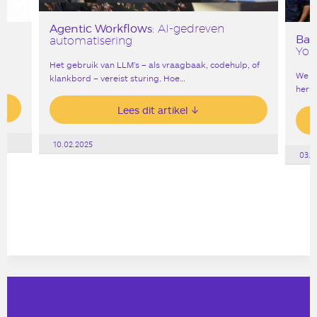
Agentic Workflows
: AI-gedreven
Bar
automatisering
York
Het gebruik van LLM’s – als vraagbaak, codehulp, of
We v
klankbord – vereist sturing. Hoe…
heri
Lees dit artikel
10.02.2025
03.0