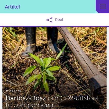
Artikel
Deel
13.03.2020
Bartosz-Bosz
om CO2-uit­stoot
te com­pen­se­ren