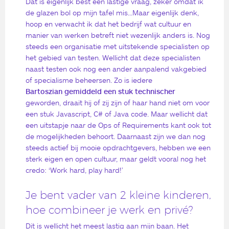
Dat is eigenlijk best een lastige vraag, zeker omdat ik
de glazen bol op mijn tafel mis…Maar eigenlijk denk,
hoop en verwacht ik dat het bedrijf wat cultuur en
manier van werken betreft niet wezenlijk anders is. Nog
steeds een organisatie met uitstekende specialisten op
het gebied van testen. Wellicht dat deze specialisten
naast testen ook nog een ander aanpalend vakgebied
of specialisme beheersen. Zo is iedere
Bartoszian gemiddeld een stuk technischer
geworden, draait hij of zij zijn of haar hand niet om voor
een stuk Javascript, C# of Java code. Maar wellicht dat
een uitstapje naar de Ops of Requirements kant ook tot
de mogelijkheden behoort. Daarnaast zijn we dan nog
steeds actief bij mooie opdrachtgevers, hebben we een
sterk eigen en open cultuur, maar geldt vooral nog het
credo: ‘Work hard, play hard!’
Je bent vader van 2 kleine kinderen,
hoe combineer je werk en privé?
Dit is wellicht het meest lastig aan mijn baan. Het