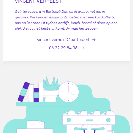
VINCENT VERHELST
Geïnteresseerd in Bartosz? Dan ga ik graag met jou in
gesprek. We kunnen elkaar ontmoeten met een kop koffie bij
ons op kantoor. Of tijdens ontbijt, lunch, borrel of diner op een
plek die jou het beste uitkomt. Jij mag het zeggen.
vincent.verhelst@bartosz.nl
06 22 29 84 38