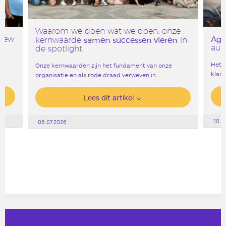
Waarom we doen wat we doen: onze
Age
 New
samen successen vieren
kernwaarde
in
aut
de spotlight
Het g
Onze kernwaarden zijn het fundament van onze
klank
organisatie en als rode draad verweven in…
Lees dit artikel
10.0
06.07.2026