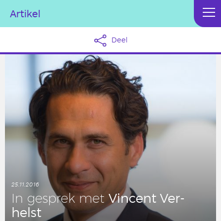
Artikel
Deel
25.11.2016
Vincent Ver­
In gesprek met
helst