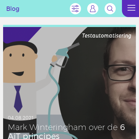
Blog
Testautomatisering
04.08.2021
6
Mark Win­te­ring­ham over de
AiT prin­ci­pes