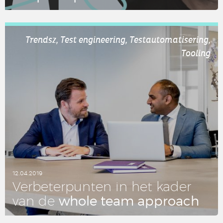
LEES DIT ARTIKEL
Trendsz, Test engineering, Testautomatisering,
Tooling
12.04.2019
Ver­be­ter­pun­ten in het kader
whole team ap­pro­ach
van de