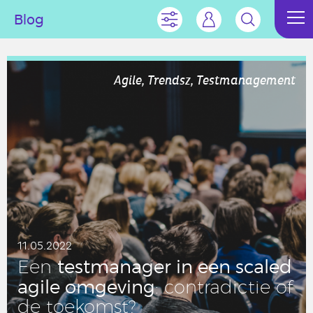
Blog
Agile, Trendsz, Testmanagement
11.05.2022
test­ma­na­ger in een scaled
Een
agile om­ge­ving
: con­tra­dic­tie of
de toe­komst?