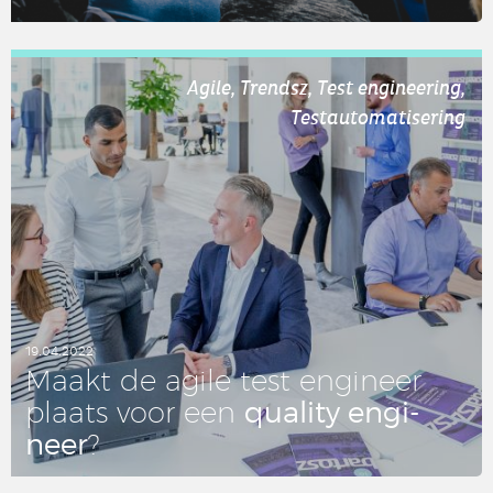
LEES DIT ARTIKEL
Agile, Trendsz, Test engineering,
Testautomatisering
19.04.2022
Maakt de agile test en­gi­neer
quality en­gi­
plaats voor een
neer
?