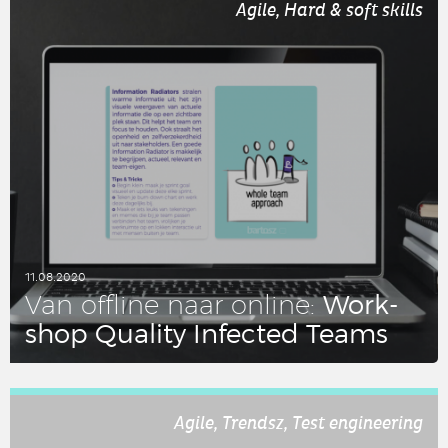
Agile, Hard & soft skills
11.08.2020
Work­
Van offline naar online:
shop Quality In­fec­ted Teams
LEES DIT ARTIKEL
Agile, Trendsz, Test engineering