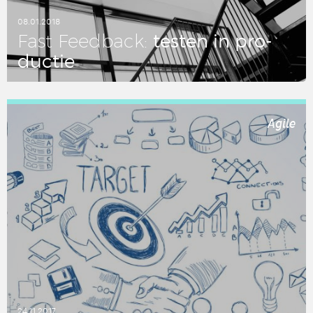
08.01.2018
testen in pro­
Fast Feed­back:
duc­tie
LEES DIT ARTIKEL
Agile
24.11.2017