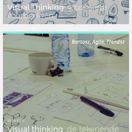
Visual Thin­king
: 4 con­cre­te
voor­beel­den
LEES DIT ARTIKEL
Bartosz, Agile, Trendsz
25.10.2017
Visual thin­king
: de te­ke­nen­de