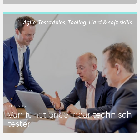
LEES DIT ARTIKEL
Agile, Testadvies, Tooling, Hard & soft skills
01.08.2017
tech­nisch
Van func­ti­o­neel naar
tester