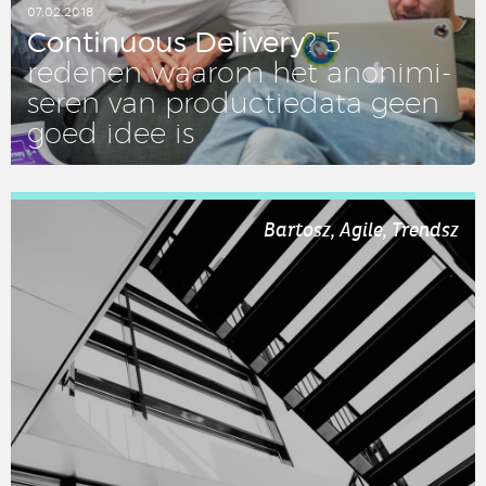
07.02.2018
Con­ti­nuous De­li­ve­ry
? 5
redenen waarom het ano­ni­mi­
se­ren van pro­duc­tie­da­ta geen
goed idee is
LEES DIT ARTIKEL
Bartosz, Agile, Trendsz