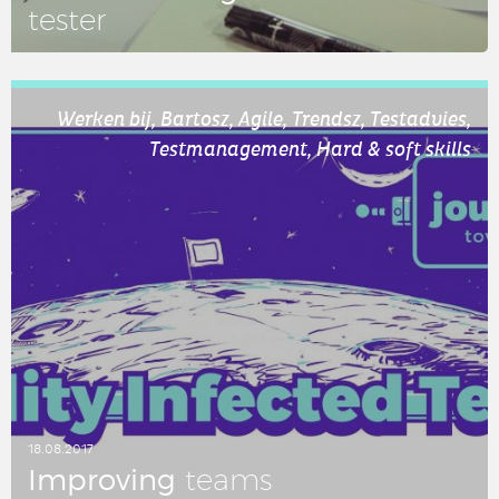
tester
LEES DIT ARTIKEL
Werken bij, Bartosz, Agile, Trendsz, Testadvies,
Testmanagement, Hard & soft skills
18.08.2017
Im­pro­ving
teams