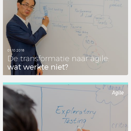
01.10.2018
De trans­for­ma­tie naar agile:
wat werkte niet?
LEES DIT ARTIKEL
Agile