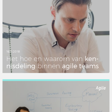
19.11.2018
ken­
Het hoe en waarom van
nis­de­ling
agile teams
binnen
LEES DIT ARTIKEL
Agile