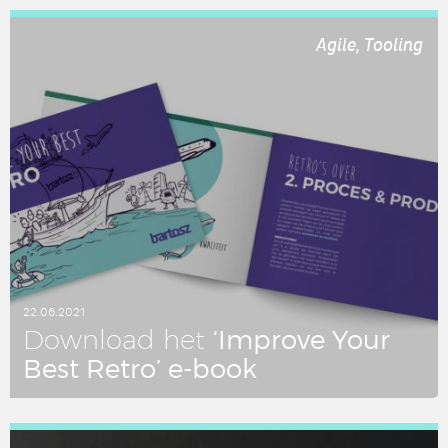
LEES DIT ARTIKEL
Agile, Tooling
22.06.2021
‘Improve Your
Down­load het
Best Retro’ e-book
LEES DIT ARTIKEL