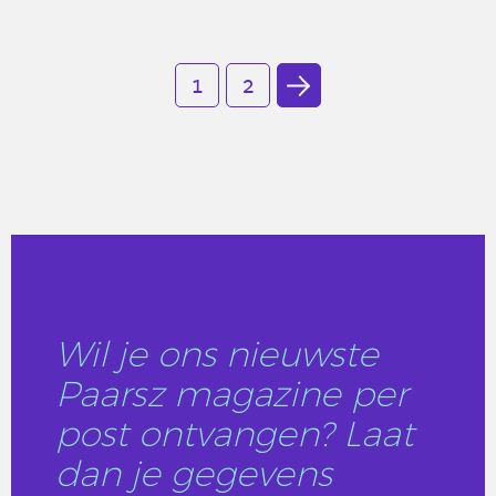
LEES DIT ARTIKEL
1
2
Wil je ons nieuwste
Paarsz magazine per
post ontvangen? Laat
dan je gegevens