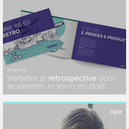
25.03.2020
re­tro­spec­ti­ve
Ver­be­ter je
door
te variëren in vorm en doel
LEES DIT ARTIKEL
Agile