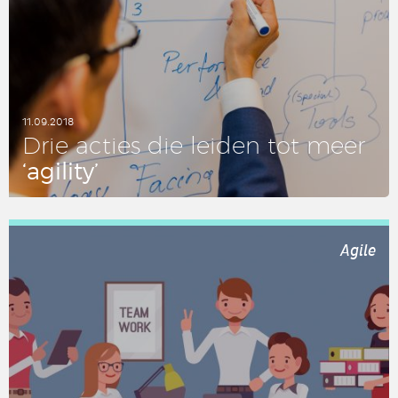
11.09.2018
Drie acties die leiden tot meer
‘agility’
LEES DIT ARTIKEL
Agile