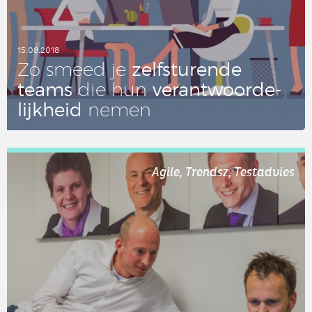
15.08.2018
zelf­stu­ren­de
Zo smeed je
teams
ver­ant­woor­de­
die hun
lijk­heid
nemen
LEES DIT ARTIKEL
Agile, Trendsz, Testadvies