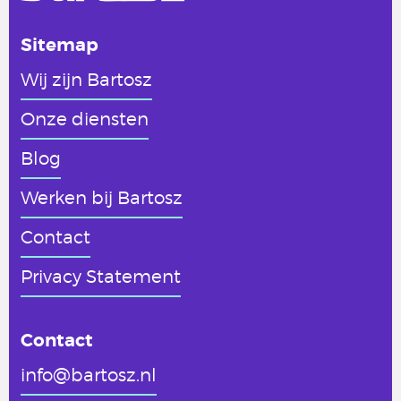
Sitemap
Wij zijn Bartosz
Onze diensten
Blog
Werken
bij Bartosz
Contact
Privacy Statement
Contact
info@bartosz.nl