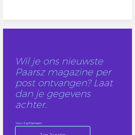
Wil je ons nieuwste
Paarsz magazine per
post ontvangen? Laat
dan je gegevens
achter.
Voor- & achternaam