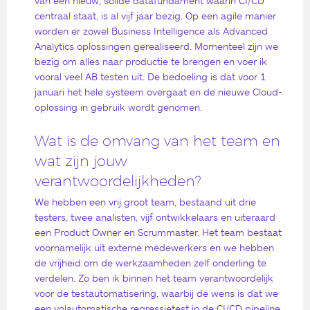
van een nieuw, solide datafundament waarin CI/CD
centraal staat, is al vijf jaar bezig. Op een agile manier
worden er zowel Business Intelligence als Advanced
Analytics oplossingen gerealiseerd. Momenteel zijn we
bezig om alles naar productie te brengen en voer ik
vooral veel AB testen uit. De bedoeling is dat voor 1
januari het hele systeem overgaat en de nieuwe Cloud-
oplossing in gebruik wordt genomen.
Wat is de omvang van het team en
wat zijn jouw
verantwoordelijkheden?
We hebben een vrij groot team, bestaand uit drie
testers, twee analisten, vijf ontwikkelaars en uiteraard
een Product Owner en Scrummaster. Het team bestaat
voornamelijk uit externe medewerkers en we hebben
de vrijheid om de werkzaamheden zelf onderling te
verdelen. Zo ben ik binnen het team verantwoordelijk
voor de testautomatisering, waarbij de wens is dat we
een volautomatische regressietest in de CI/CD pipeline