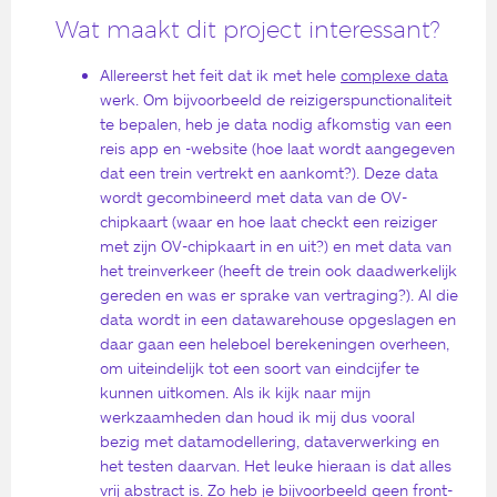
Wat maakt dit project interessant?
Allereerst het feit dat ik met hele
complexe data
werk. Om bijvoorbeeld de reizigerspunctionaliteit
te bepalen, heb je data nodig afkomstig van een
reis app en -website (hoe laat wordt aangegeven
dat een trein vertrekt en aankomt?). Deze data
wordt gecombineerd met data van de OV-
chipkaart (waar en hoe laat checkt een reiziger
met zijn OV-chipkaart in en uit?) en met data van
het treinverkeer (heeft de trein ook daadwerkelijk
gereden en was er sprake van vertraging?). Al die
data wordt in een datawarehouse opgeslagen en
daar gaan een heleboel berekeningen overheen,
om uiteindelijk tot een soort van eindcijfer te
kunnen uitkomen. Als ik kijk naar mijn
werkzaamheden dan houd ik mij dus vooral
bezig met datamodellering, dataverwerking en
het testen daarvan. Het leuke hieraan is dat alles
vrij abstract is. Zo heb je bijvoorbeeld geen front-