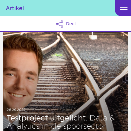
Artikel
Deel
26.09.2022
Test­pro­ject uit­ge­licht
: Data &
Ana­ly­tics in de spoor­sec­tor