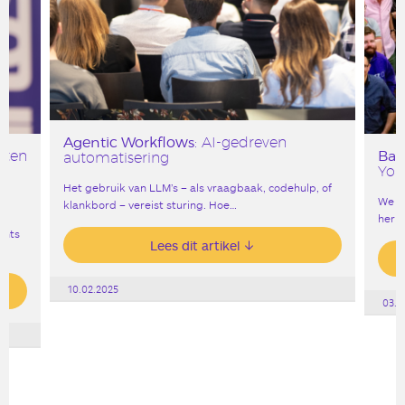
Agentic Workflows
: AI-gedreven
Bar
esten
automatisering
York
Het gebruik van LLM’s – als vraagbaak, codehulp, of
We v
klankbord – vereist sturing. Hoe…
heri
ants
Lees dit artikel
10.02.2025
03.0