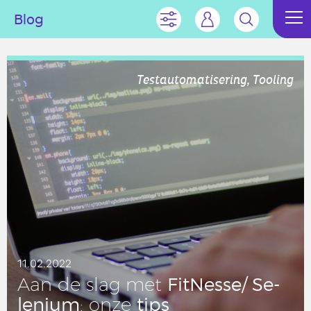
Blog
Testautomatisering, Tooling
11.02.2022
Fit­Nes­se/ Se­
Aan de slag met
le­ni­um
tips
: onze