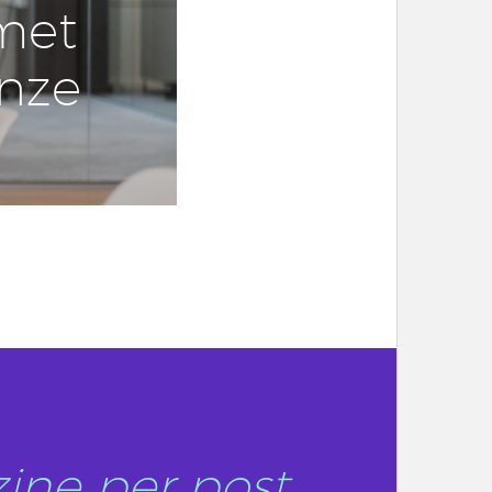
met
onze
ine per post