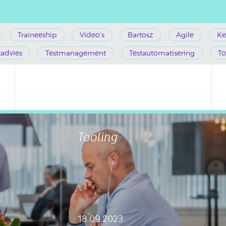
Traineeship
Video's
Bartosz
Agile
Ke
tadvies
Testmanagement
Testautomatisering
To
Tooling
18.09.2023