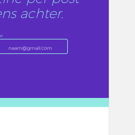
ns achter.
il