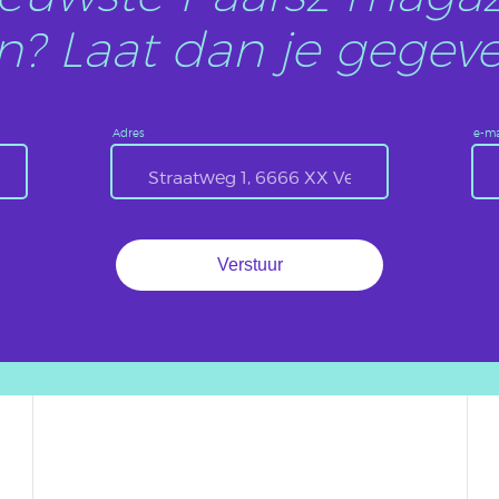
? Laat dan je gegeve
Adres
e-ma