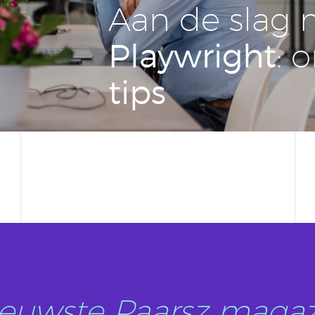
Aan de slag 
Play­wright
: 
tips
nieuwste Paarsz magaz