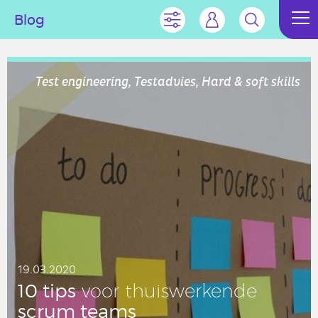
Blog
Test engineering, Testadvies, Hard & soft skills
19.03.2020
10 tips
voor thuis­wer­ken­de
scrum teams