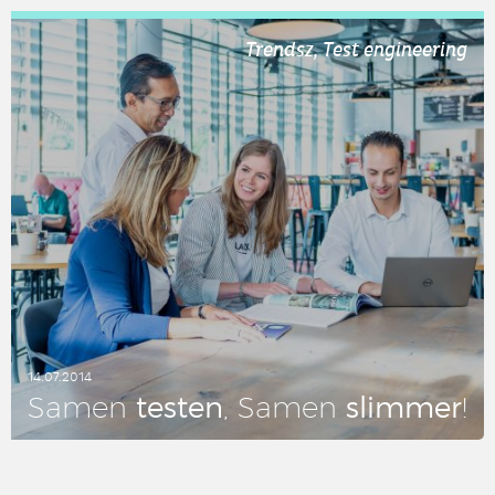
LEES DIT ARTIKEL
Trendsz, Test engineering
14.07.2014
testen
slimmer
Samen
, Samen
!
LEES DIT ARTIKEL