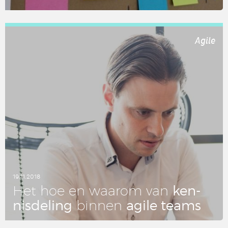
LEES DIT ARTIKEL
Agile
19.11.2018
ken­
Het hoe en waarom van
nis­de­ling
agile teams
binnen