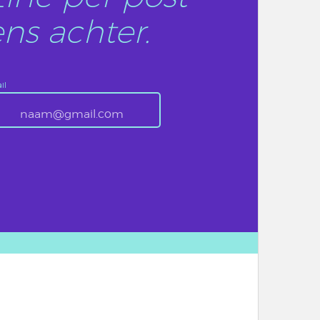
ns achter.
il