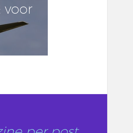
: voor
ine per post