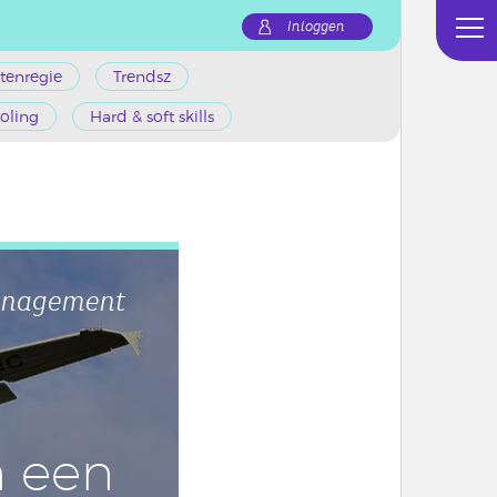
Inloggen
tenregie
Trendsz
oling
Hard & soft skills
management
n een