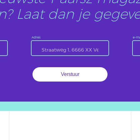
? Laat dan je gegeve
Adres
e-ma