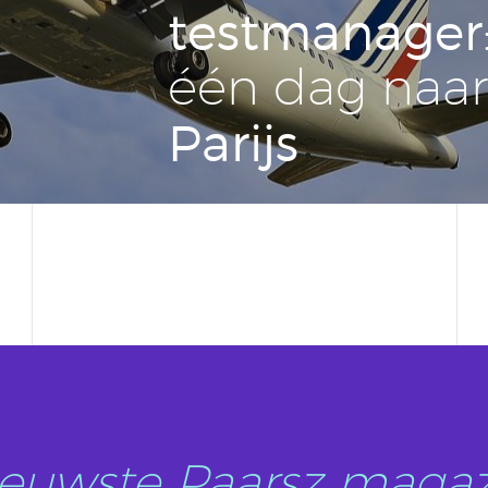
test­ma­na­ger
één dag naar
Parijs
nieuwste Paarsz magaz