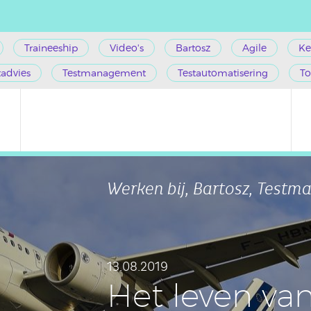
Traineeship
Video's
Bartosz
Agile
Ke
tadvies
Testmanagement
Testautomatisering
To
Werken bij, Bartosz, Test
13.08.2019
Het leven va