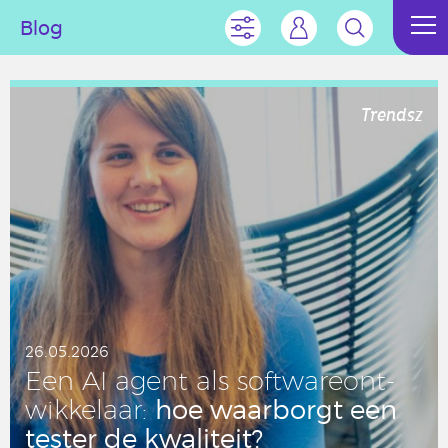
Blog
Trendsz
26.05.2026
Een AI agent als soft­wa­re­ont­
hoe waar­borgt een
wik­ke­laar:
tester de kwa­li­teit?