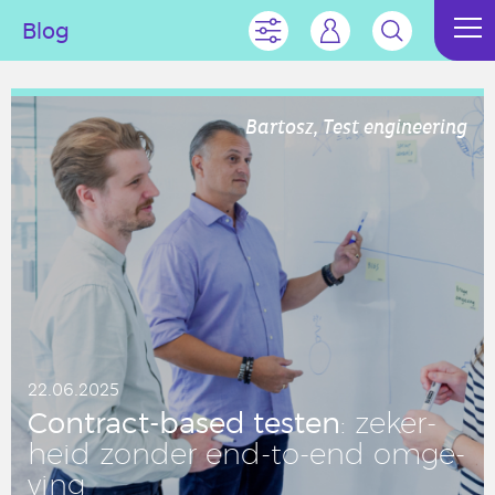
Blog
Bartosz, Test engineering
22.06.2025
Con­tract-based testen
: ze­ker­
heid zonder end-to-end om­ge­
ving