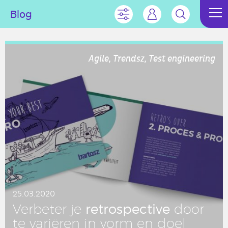
Blog
Agile, Trendsz, Test engineering
25.03.2020
re­tro­spec­ti­ve
Ver­be­ter je
door
te variëren in vorm en doel