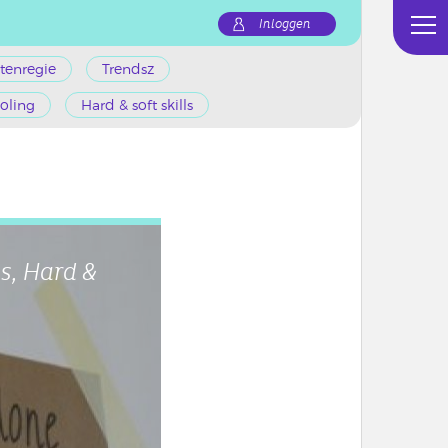
Inloggen
tenregie
Trendsz
oling
Hard & soft skills
s, Hard &