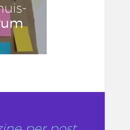
huis­
rum
ine per post