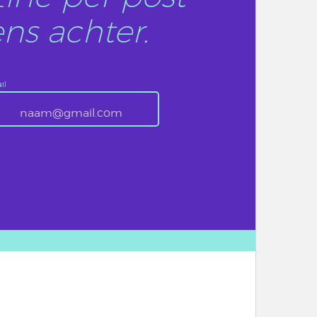
ns achter.
il