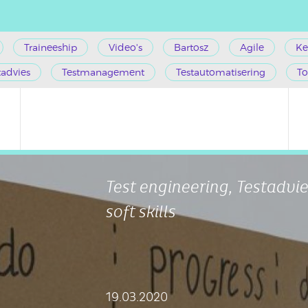
Traineeship
Video's
Bartosz
Agile
Ke
tadvies
Testmanagement
Testautomatisering
To
Test engineering, Testadvie
soft skills
19.03.2020