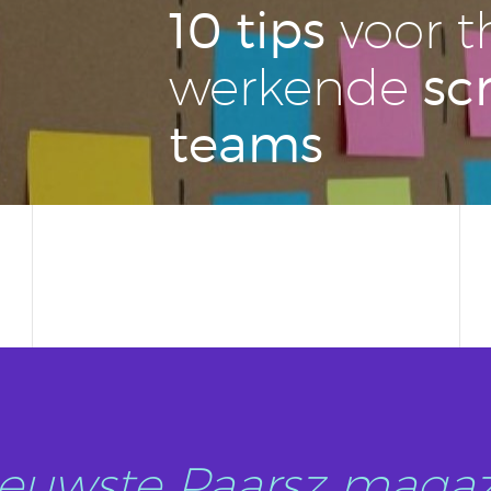
10 tips
voor t
sc
wer­ken­de
teams
nieuwste Paarsz magaz