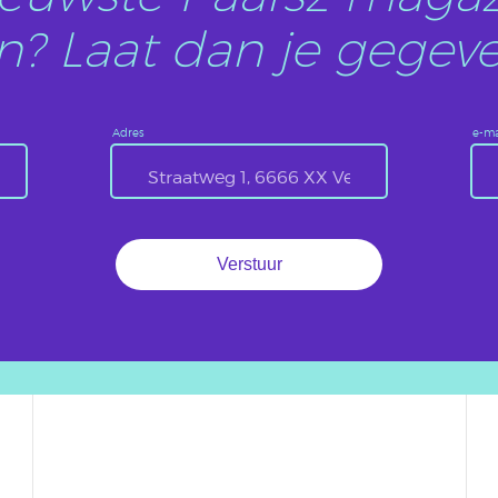
? Laat dan je gegeve
Adres
e-ma